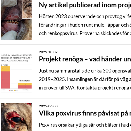
Ny artikel publicerad inom pro
Hösten 2023 observerade och provtog vi f
förändringar i huden runt mule, läppar oc
och renkoppsvirus. Proverna skickades för a
2025-10-02
Projekt renöga – vad händer u
Just nu sammanställs de cirka 300 ögonsvab
2019–2025. Insamlingen är därför på väg att
in prover till SVA. Kontakta projekt renöga
har några frågor angående inskick och anal
2025-06-03
Vilka poxvirus finns påvisat på 
Poxvirus orsakar ytliga sår och blåsor i hud och slemhinna som följs av skorpor och