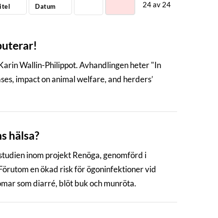
24
av
24
itel
Datum
puterar!
arin Wallin-Philippot. Avhandlingen heter "In
ases, impact on animal welfare, and herders’
s hälsa?
ätstudien inom projekt Renöga, genomförd i
örutom en ökad risk för ögoninfektioner vid
domar som diarré, blöt buk och munröta.