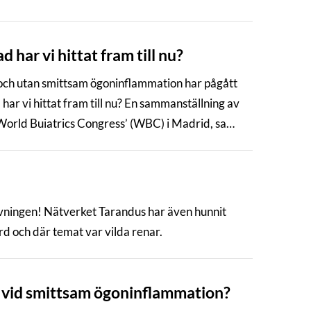
 har vi hittat fram till nu?
och utan smittsam ögoninflammation har pågått
har vi hittat fram till nu? En sammanställning av
 ’World Buiatrics Congress’ (WBC) i Madrid, samt
e i Rovaniemi, under sensommar/höst.
vningen! Nätverket Tarandus har även hunnit
 och där temat var vilda renar.
n vid smittsam ögoninflammation?