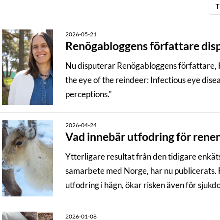
T
2026-05-21
Renögabloggens författare dis
Nu disputerar Renögabloggens författare, K
the eye of the reindeer: Infectious eye dise
perceptions."
2026-04-24
Vad innebär utfodring för renen
Ytterligare resultat från den tidigare enk
samarbete med Norge, har nu publicerats. F
utfodring i hägn, ökar risken även för sjuk
2026-01-08