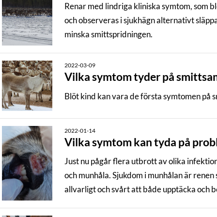
Renar med lindriga kliniska symtom, som blö
och observeras i sjukhägn alternativt släppas u
minska smittspridningen.
2022-03-09
Vilka symtom tyder på smitts
Blöt kind kan vara de första symtomen på 
2022-01-14
Vilka symtom kan tyda på prob
Just nu pågår flera utbrott av olika infekti
och munhåla. Sjukdom i munhålan är renen sär
allvarligt och svårt att både upptäcka och be