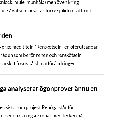
gonlock, mule, munhåla) men även kring
jur såväl som orsaka större sjukdomsutbrott.
orden
 Norge med titeln "Renskötseln i en oförutsägbar
områden som berör renen och renskötseln
ärskilt fokus på klimatförändringen.
öga analyserar ögonprover ännu en
n sista som projekt Renöga står för
 ni ser en ökning av renar med tecken på