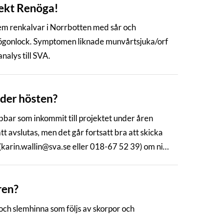
jekt Renöga!
em renkalvar i Norrbotten med sår och
h ögonlock. Symptomen liknade munvårtsjuka/orf
nalys till SVA.
nder hösten?
bar som inkommit till projektet under åren
 avslutas, men det går fortsatt bra att skicka
 (karin.wallin@sva.se eller 018-67 52 39) om ni
ys av ögonsvabbar på ren.
ren?