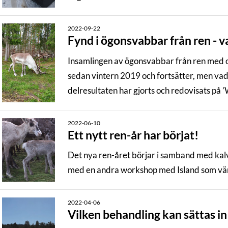
2022-09-22
Fynd i ögonsvabbar från ren - vad
Insamlingen av ögonsvabbar från ren med 
sedan vintern 2019 och fortsätter, men vad 
delresultaten har gjorts och redovisats på
under ren-nätverket Tarandus senaste möt
2022-06-10
Ett nytt ren-år har börjat!
Det nya ren-året börjar i samband med kal
med en andra workshop med Island som värd
2022-04-06
Vilken behandling kan sättas i