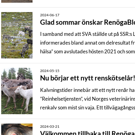
2024-06-17
Glad sommar önskar RenögaBl
I samband med att SVA ställde ut på SSR:s
informerades bland annat om delresultat fr
hälsa” som avslutades hösten 2021 och som 
artikel inom projekt Renöga.
2024-05-15
Nu börjar ett nytt renskötselår
Kalvningstider innebär att ett nytt renår h
”Reinhelsetjensten”, vid Norges veterinärinst
renkalv som mist sin vaja. Ett tillvägagångss
får.
2024-03-21
Välkommen tillbaka till Renög