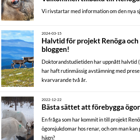
Vi rivstartar med information om den nya 
2024-03-15
Halvtid för projekt Renöga oc
bloggen!
Doktorandstudietiden har uppnått halvtid (
har haft rutinmässig avstämning med presen
kvarvarande två år.
2022-12-22
Bästa sättet att förebygga ögo
En fråga som har kommit in till projekt Renö
ögonsjukdomar hos renar, och om man kan gö
hägn?