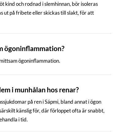
t kind och rodnad i slemhinnan, bör isoleras
t på fribete eller skickas till slakt, för att
am ögoninflammation?
smittsam ögoninflammation.
lem i munhålan hos renar?
onssjukdomar på ren i Sápmi, bland annat i ögon
skilt känslig för, där förloppet ofta är snabbt,
handla i tid.