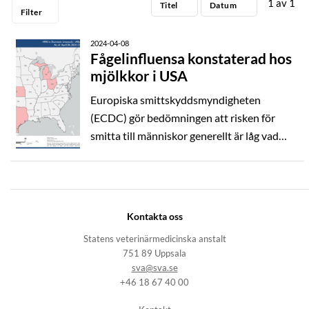
1
av
1
Titel
Datum
Statsepizootologen
Filter
kommenterar
2024-04-08
Fästbloggen
Fågelinfluensa konstaterad hos
Populärvetenskap
mjölkkor i USA
Renögabloggen
Europiska smittskyddsmyndigheten
(ECDC) gör bedömningen att risken för
Spjuverbloggen
smitta till människor generellt är låg vad
DJURSLAG
gäller fågelinfluensa av den aktuella kladen
2.3.4.4b. För personer som exponeras för
ÅR
fåglar eller däggdjur infekterade med
högpatogen fågelinfluensa är risken för
Kontakta oss
smitta något högre enligt bedömningen.
Statens veterinärmedicinska anstalt
751 89 Uppsala
sva@sva.se
+46 18 67 40 00