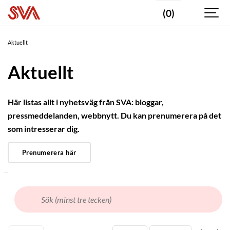
(0)
Valda
taggar
Aktuellt
Statsepizootologen
kommenterar
Aktuellt
Fjäderfä
Här listas allt i nyhetsväg från SVA: bloggar,
pressmeddelanden, webbnytt. Du kan prenumerera på det
2025
som intresserar dig.
Prenumerera här
2024
NYHETSTYP
Webbnyhet
Pressmeddelande