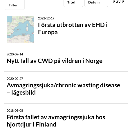
9
av
9
Titel
Datum
Renögabloggen
Filter
Spjuverbloggen
2022-12-19
Första utbrotten av EHD i
DJURSLAG
Europa
ÅR
2020-09-14
Nytt fall av CWD på vildren i Norge
2020-02-27
Avmagringssjuka/chronic wasting disease
– lägesbild
2018-03-08
Första fallet av avmagringssjuka hos
hjortdjur i Finland