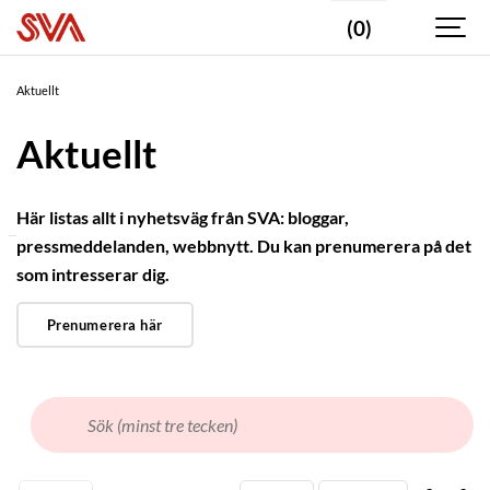
(0)
Valda
taggar
Aktuellt
Statsepizootologen
kommenterar
Aktuellt
Hjortdjur
Här listas allt i nyhetsväg från SVA: bloggar,
pressmeddelanden, webbnytt. Du kan prenumerera på det
NYHETSTYP
som intresserar dig.
Webbnyhet
Prenumerera här
Pressmeddelande
Statsepizootologen
kommenterar
Fästbloggen
Populärvetenskap