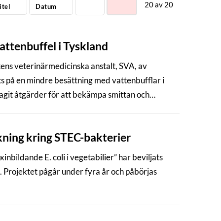
20
av
20
itel
Datum
attenbuffel i Tyskland
ens veterinärmedicinska anstalt, SVA, av
ts på en mindre besättning med vattenbufflar i
agit åtgärder för att bekämpa smittan och
skning kring STEC-bakterier
inbildande E. coli i vegetabilier” har beviljats
. Projektet pågår under fyra år och påbörjas