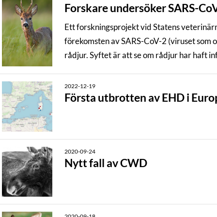
Forskare undersöker SARS-CoV-
Ett forskningsprojekt vid Statens veterinär
förekomsten av SARS-CoV-2 (viruset som or
rådjur. Syftet är att se om rådjur har haft 
viruset.
2022-12-19
Första utbrotten av EHD i Euro
2020-09-24
Nytt fall av CWD
2020-09-18