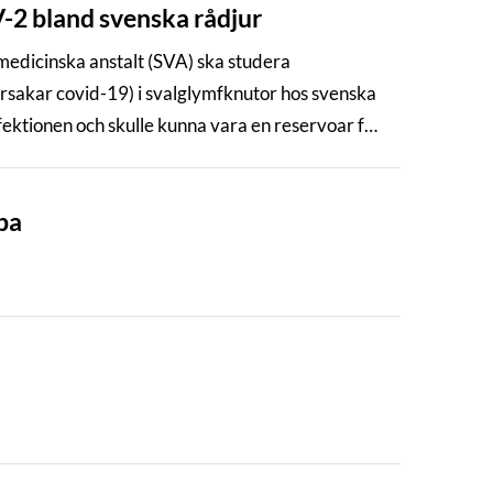
2 bland svenska rådjur
medicinska anstalt (SVA) ska studera
sakar covid-19) i svalglymfknutor hos svenska
infektionen och skulle kunna vara en reservoar för
pa