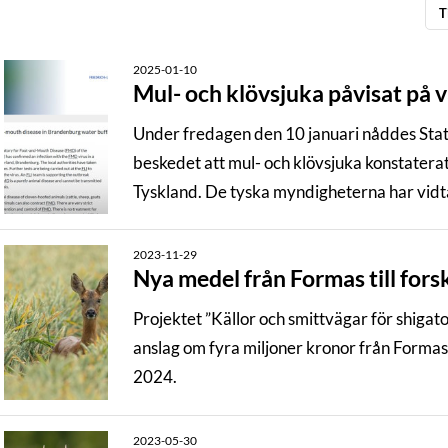
T
2025-01-10
Mul- och klövsjuka påvisat på v
Under fredagen den 10 januari nåddes Stat
beskedet att mul- och klövsjuka konstatera
Tyskland. De tyska myndigheterna har vidt
minska risken för vidare smittspridning.
2023-11-29
Nya medel från Formas till for
Projektet ”Källor och smittvägar för shigatox
anslag om fyra miljoner kronor från Formas
2024.
2023-05-30