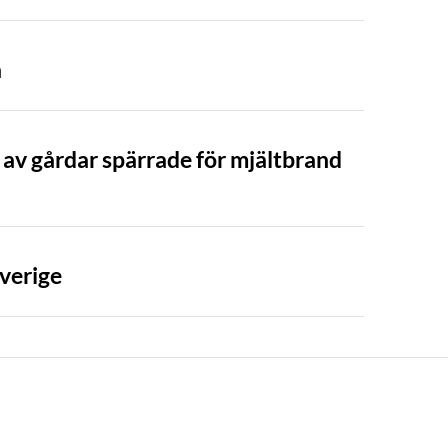
a
 av gårdar spärrade för mjältbrand
Sverige