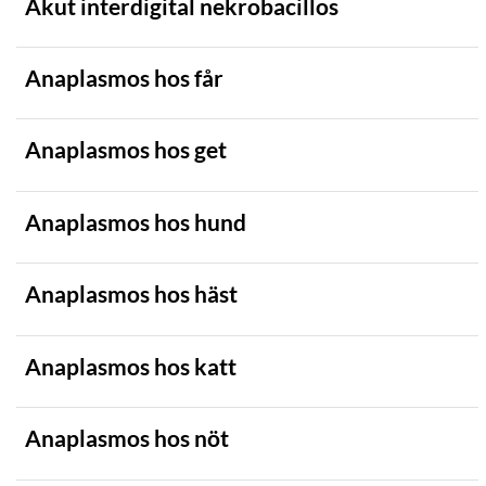
Akut interdigital nekrobacillos
Nötkreatur
Ren
Anaplasmos hos får
Rovdjur
Björn
Anaplasmos hos get
Järv
Lo
Anaplasmos hos hund
Varg
Anaplasmos hos häst
Vildsvin
Vattenbuffel
Anaplasmos hos katt
SJUKDOMSKLASSIFICERING
SJUKDOMSTYP
Anaplasmos hos nöt