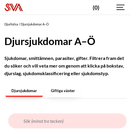
(0)
Valda
taggar
Djurhälsa
Djursjukdomar A–Ö
Bakterieinfektioner
Djursjukdomar A–Ö
Vektorburen
smitta
Sjukdomar, smittämnen, parasiter, gifter. Filtrera fram det
du söker och vill veta mer om genom att klicka på bokstav,
DJURSLAG
djurslag, sjukdomsklassificering eller sjukdomstyp.
Blötdjur
Fisk
Djursjukdomar
Giftiga växter
Fjäderfä
Fåglar
-
vilda
Får