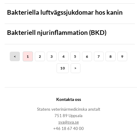
Bakteriella luftvägssjukdomar hos kanin
Bakteriell njurinflammation (BKD)
<
1
2
3
4
5
6
7
8
9
10
>
Kontakta oss
Statens veterinärmedicinska anstalt
751 89 Uppsala
sva@sva.se
+46 18 67 40 00