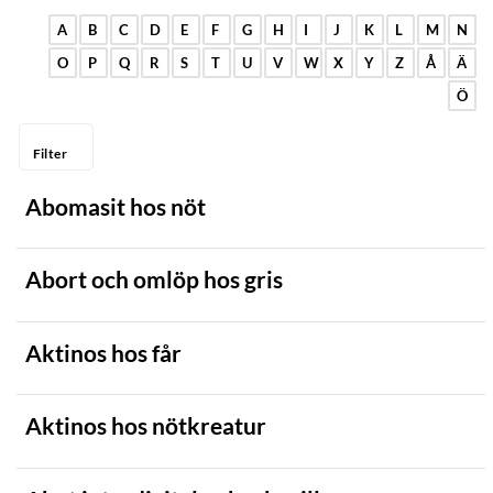
A
B
C
D
E
F
G
H
I
J
K
L
M
N
Get
O
P
Q
R
S
T
U
V
W
X
Y
Z
Å
Ä
Gnagare
Ö
Gris
Filter
Hare
Hjortdjur
Abomasit hos nöt
Hobbyfjäderfä
Abort och omlöp hos gris
Hund
Häst
Aktinos hos får
Kameldjur
Kanin
Aktinos hos nötkreatur
Katt
Kräftdjur