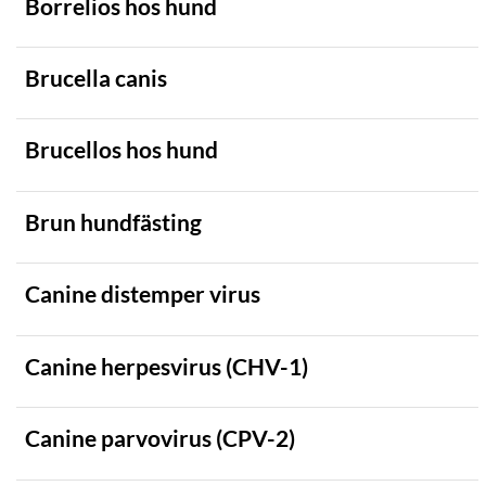
Borrelios hos hund
Rovdjur
Björn
Brucella canis
Järv
Lo
Brucellos hos hund
Varg
Vildsvin
Brun hundfästing
Vattenbuffel
SJUKDOMSKLASSIFICERING
Canine distemper virus
SJUKDOMSTYP
Canine herpesvirus (CHV-1)
Canine parvovirus (CPV-2)