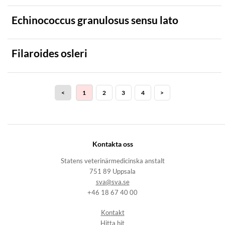
Echinococcus granulosus sensu lato
Filaroides osleri
<
1
2
3
4
>
Kontakta oss
Statens veterinärmedicinska anstalt
751 89 Uppsala
sva@sva.se
+46 18 67 40 00
Kontakt
Hitta hit