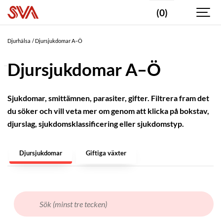
(0)
Valda
taggar
Djurhälsa
Djursjukdomar A–Ö
Hund
Djursjukdomar A–Ö
DJURSLAG
Blötdjur
Sjukdomar, smittämnen, parasiter, gifter. Filtrera fram det
du söker och vill veta mer om genom att klicka på bokstav,
Fisk
djurslag, sjukdomsklassificering eller sjukdomstyp.
Fjäderfä
Fåglar
Djursjukdomar
Giftiga växter
-
vilda
Får
Get
Gnagare