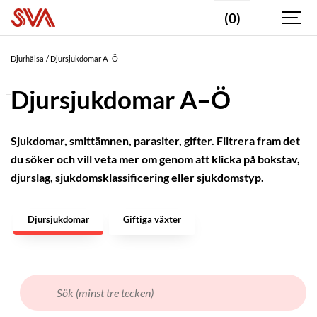
(0)
Valda
taggar
Djurhälsa
Djursjukdomar A–Ö
Fisk
Djursjukdomar A–Ö
DJURSLAG
Blötdjur
Sjukdomar, smittämnen, parasiter, gifter. Filtrera fram det
du söker och vill veta mer om genom att klicka på bokstav,
Fisk
djurslag, sjukdomsklassificering eller sjukdomstyp.
Fjäderfä
Fåglar
Djursjukdomar
Giftiga växter
-
vilda
Får
Get
Gnagare