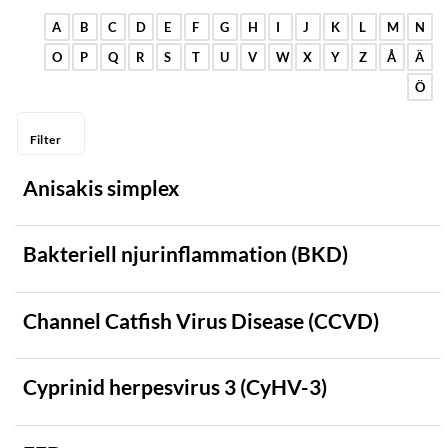
Gris
A
B
C
D
E
F
G
H
I
J
K
L
M
N
O
P
Q
R
S
T
U
V
W
X
Y
Z
Å
Ä
Hare
Ö
Hjortdjur
Hobbyfjäderfä
Filter
Hund
Anisakis simplex
Häst
Kameldjur
Bakteriell njurinflammation (BKD)
Kanin
Katt
Channel Catfish Virus Disease (CCVD)
Kräftdjur
Cyprinid herpesvirus 3 (CyHV-3)
Nötkreatur
Ren