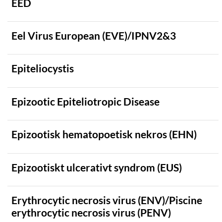
EED
Rovdjur
Björn
Eel Virus European (EVE)/IPNV2&3
Järv
Lo
Epiteliocystis
Varg
Vildsvin
Epizootic Epiteliotropic Disease
Vattenbuffel
SJUKDOMSKLASSIFICERING
Epizootisk hematopoetisk nekros (EHN)
SJUKDOMSTYP
Epizootiskt ulcerativt syndrom (EUS)
Erythrocytic necrosis virus (ENV)/Piscine
erythrocytic necrosis virus (PENV)