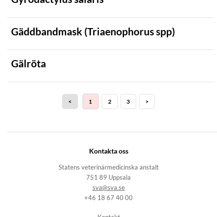
Gäddbandmask (Triaenophorus spp)
Gälröta
<
1
2
3
>
Kontakta oss
Statens veterinärmedicinska anstalt
751 89 Uppsala
sva@sva.se
+46 18 67 40 00