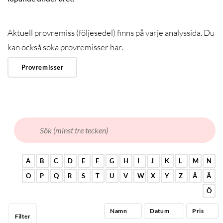
ANALYSTEKNIK
Aktuell provremiss (följesedel) finns på varje analyssida. Du
kan också söka provremisser här.
Provremisser
A
B
C
D
E
F
G
H
I
J
K
L
M
N
O
P
Q
R
S
T
U
V
W
X
Y
Z
Å
Ä
Ö
Namn
Datum
Pris
Filter