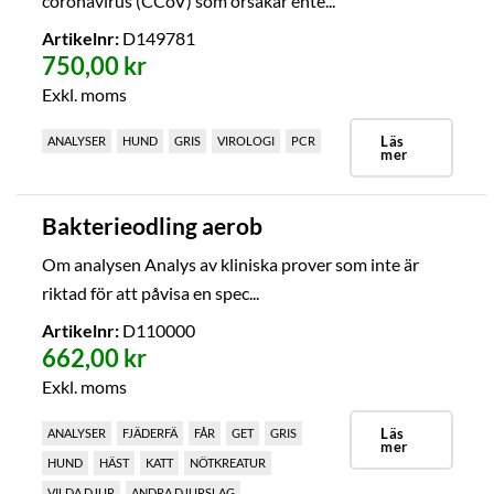
coronavirus (CCoV) som orsakar ente...
Artikelnr:
D149781
750,00 kr
Exkl. moms
Läs
ANALYSER
HUND
GRIS
VIROLOGI
PCR
mer
Bakterieodling aerob
Om analysen Analys av kliniska prover som inte är
riktad för att påvisa en spec...
Artikelnr:
D110000
662,00 kr
Exkl. moms
Läs
ANALYSER
FJÄDERFÄ
FÅR
GET
GRIS
mer
HUND
HÄST
KATT
NÖTKREATUR
VILDA DJUR
ANDRA DJURSLAG