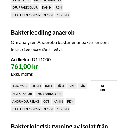
DJURPARKSDJUR
KANIN
REN
BAKTERIOLOGI/MYKOLOGI
ODLING
Bakterieodling anaerob
Om analysen Anaeroba bakterier är bakterier som
inte kräver syre för tillväxt. ...
Artikelnr:
D111000
761,00 kr
Exkl. moms
Läs
ANALYSER
HUND
KATT
HÄST
GRIS
FÅR
mer
NÖTKREATUR
DJURPARKSDJUR
ANDRA DJURSLAG
GET
KANIN
REN
BAKTERIOLOGI/MYKOLOGI
ODLING
Bakteriologisk typning av isolat från