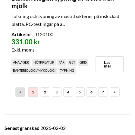
mjölk
Tolkning och typning av mastitbakterier på inskickad
platta. PC-test ingår på a...
Artikelnr:
D120100
331,00 kr
Exkl. moms
Läs
ANALYSER
NÖTKREATUR
FÅR
GET
GRIS
mer
BAKTERIOLOGI/MYKOLOGI
TYPNING
<
1
2
3
4
5
6
7
>
Senast granskad
2026-02-02