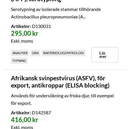
Serotypning av isolerade stammar tillhörande
Actinobacillus pleuropneumoniae (A...
Artikelnr:
D130031
295,00 kr
Exkl. moms
Läs
ANALYSER
GRIS
BAKTERIOLOGI/MYKOLOGI
mer
TYPNING
Afrikansk svinpestvirus (ASFV), för
export, antikroppar (ELISA blocking)
Används för undersökning av friska djur, till exempel
för export.
Artikelnr:
D142587
416,00 kr
Exkl. moms