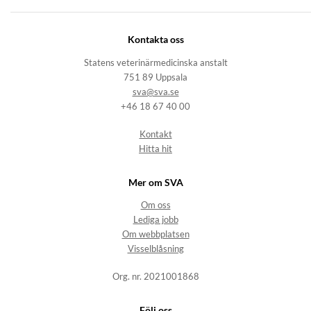
Kontakta oss
Statens veterinärmedicinska anstalt
751 89 Uppsala
sva@sva.se
+46 18 67 40 00
Kontakt
Hitta hit
Mer om SVA
Om oss
Lediga jobb
Om webbplatsen
Visselblåsning
Org. nr. 2021001868
Följ oss