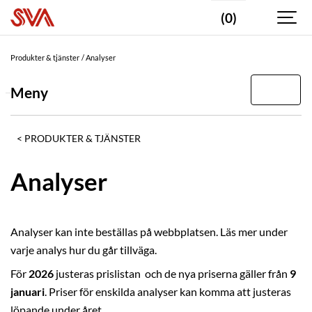
(0)
Valda
taggar
Produkter & tjänster
Analyser
Gris
Meny
DIAGNOSTIKOMRÅDE
Bakteriologi/Mykologi
PRODUKTER & TJÄNSTER
Foder/Livsmedel
Analyser
Kemi
Paket
Analyser kan inte beställas på webbplatsen. Läs mer under
Parasitologi
varje analys hur du går tillväga.
Patologi
För
2026
justeras prislistan och de nya priserna gäller från
9
Virologi
januari
. Priser för enskilda analyser kan komma att justeras
DJURSLAG
löpande under året.