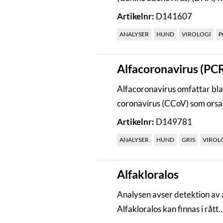
Artikelnr:
D141607
ANALYSER
HUND
VIROLOGI
P
Alfacoronavirus (PC
Alfacoronavirus omfattar bl
coronavirus (CCoV) som orsak
Artikelnr:
D149781
ANALYSER
HUND
GRIS
VIROL
Alfakloralos
Analysen avser detektion av a
Alfakloralos kan finnas i rått..