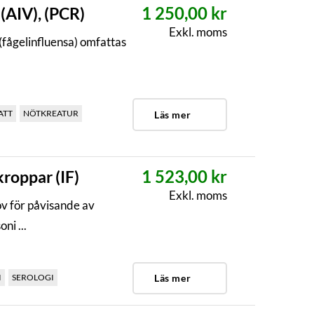
1 250,00 kr
 (AIV), (PCR)
Exkl. moms
(fågelinfluensa) omfattas
ATT
NÖTKREATUR
Läs mer
1 523,00 kr
kroppar (IF)
Exkl. moms
v för påvisande av
ni ...
I
SEROLOGI
Läs mer