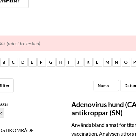
vremisser
B
C
D
E
F
G
H
I
J
K
L
M
N
O
filter
Namn
Datu
Adenovirus hund (C
aggar
antikroppar (SN)
d
Används bland annat för titer
OSTIKOMRÅDE
vaccination. Analysen utförs 