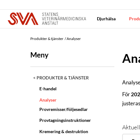
Djurhälsa
Produ
Produkter & tjänster
Analyser
Meny
An
PRODUKTER & TJÄNSTER
Analyse
E-handel
För
20
Analyser
justera
Provremisser/följesedlar
Provtagningsinstruktioner
Aktuell
Kremering & destruktion