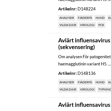
Artikelnr:
D148224
ANALYSER
FJÄDERFÄ
HUND
K
VILDA DJUR
VIROLOGI
PCR
Aviärt influensavirus
(sekvensering)
Om analysen För patogenitet
haemagglutinin variant H5. ..
Artikelnr:
D148136
ANALYSER
FJÄDERFÄ
HUND
K
VILDA DJUR
VIROLOGI
TYPNIN
Aviärt influensavirus