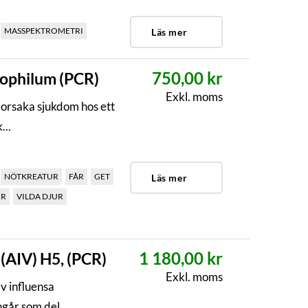
MASSPEKTROMETRI
Läs mer
750,00 kr
ophilum (PCR)
Exkl. moms
orsaka sjukdom hos ett
...
NÖTKREATUR
FÅR
GET
Läs mer
UR
VILDA DJUR
1 180,00 kr
 (AIV) H5, (PCR)
Exkl. moms
v influensa
går som del...