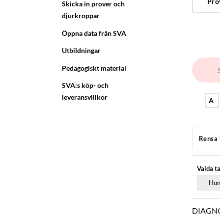
Pro
Skicka in prover och
djurkroppar
Öppna data från SVA
Utbildningar
Pedagogiskt material
SVA:s köp- och
leveransvillkor
A
Rensa 
Valda t
Hun
DIAGN