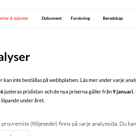
kter & tjänster
Dokument
Forskning
Beredskap
alyser
r kan inte beställas på webbplatsen. Läs mer under varje analys
26
justeras prislistan och de nya priserna gäller från
9 januari
.
s löpande under året.
 provremiss (följesedel) finns på varje analyssida. Du ka