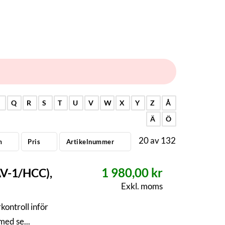
P
Q
R
S
T
U
V
W
X
Y
Z
Å
Ä
Ö
20
av
132
m
Pris
Artikelnummer
1 980,00 kr
AV-1/HCC),
Exkl. moms
kontroll inför
med se...