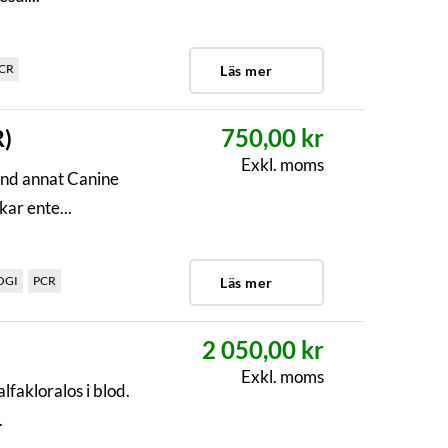
CR
Läs mer
750,00 kr
R)
Exkl. moms
and annat Canine
ar ente...
OGI
PCR
Läs mer
2 050,00 kr
Exkl. moms
lfakloralos i blod.
.