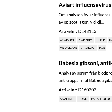
Aviärt influensavirus
Om analysen Aviär influensa 
av epizootilagen, vid kli...
Artikelnr:
D148113
ANALYSER
FJÄDERFÄ
HUND
K
VILDA DJUR
VIROLOGI
PCR
Babesia gibsoni, anti
Analys av serum från blodpro
antikroppar mot Babesia gibso
Artikelnr:
D160303
ANALYSER
HUND
PARASITOLOG