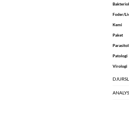
Bakterio
Foder/Li
Kemi
Paket
Parasitol
Patologi
Virologi
DJURS
ANALY