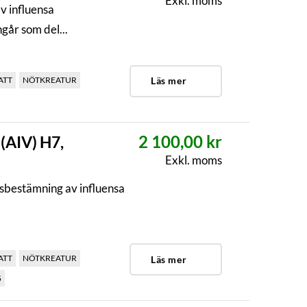
Exkl. moms
v influensa
går som del...
ATT
NÖTKREATUR
Läs mer
2 100,00 kr
 (AIV) H7,
Exkl. moms
sbestämning av influensa
.
ATT
NÖTKREATUR
Läs mer
G