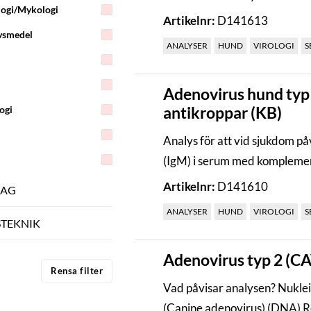
logi/Mykologi
Artikelnr:
D141613
vsmedel
ANALYSER
HUND
VIROLOGI
S
Adenovirus hund typ
antikroppar (KB)
ogi
Analys för att vid sjukdom p
(IgM) i serum med komplemen
Artikelnr:
D141610
LAG
ANALYSER
HUND
VIROLOGI
S
STEKNIK
Adenovirus typ 2 (CA
Rensa filter
Vad påvisar analysen? Nukleinsyr
(Canine 