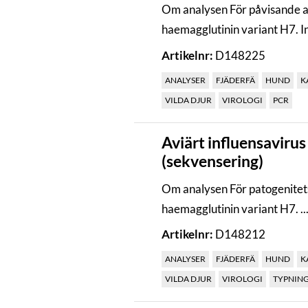
Om analysen För påvisande a
haemagglutinin variant H7. In
Artikelnr:
D148225
ANALYSER
FJÄDERFÄ
HUND
K
VILDA DJUR
VIROLOGI
PCR
Aviärt influensavirus
(sekvensering)
Om analysen För patogenitet
haemagglutinin variant H7. ..
Artikelnr:
D148212
ANALYSER
FJÄDERFÄ
HUND
K
VILDA DJUR
VIROLOGI
TYPNIN