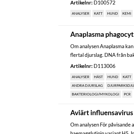
Artikelnr:
D100572
ANALYSER
KATT
HUND
KEMI
Anaplasma phagocyt
Om analysen Anaplasma kan 
flertal djurslag. DNA från bak
Artikelnr:
D113006
ANALYSER
HÄST
HUND
KATT
ANDRA DJURSLAG
DJURPARKSDJ
BAKTERIOLOGI/MYKOLOGI
PCR
Aviärt influensavirus
Om analysen För påvisande a
haemagglutinin variant H5. In