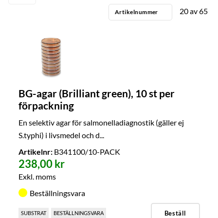
20
av
65
Artikelnummer
BG-agar (Brilliant green), 10 st per
förpackning
En selektiv agar för salmonelladiagnostik (gäller ej
S.typhi) i livsmedel och d...
Artikelnr:
B341100/10-PACK
238,00 kr
Exkl. moms
Beställningsvara
Beställ
SUBSTRAT
BESTÄLLNINGSVARA