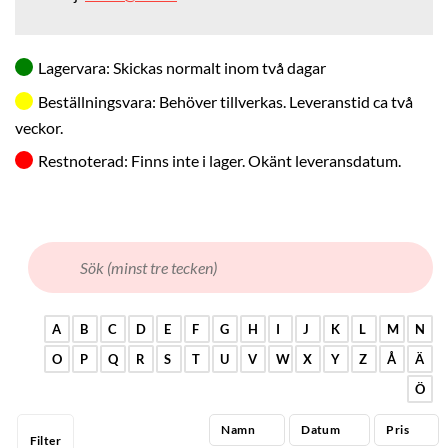
&
kanyler
Substrat
Lagervara: Skickas normalt inom två dagar
Buffert
Beställningsvara: Behöver tillverkas. Leveranstid ca två
veckor.
Agar/Buljong
Restnoterad: Finns inte i lager. Okänt leveransdatum.
Transportmaterial
DJURSLAG
VACCININDIKATION
A
B
C
D
E
F
G
H
I
J
K
L
M
N
O
P
Q
R
S
T
U
V
W
X
Y
Z
Å
Ä
Ö
Namn
Datum
Pris
Filter