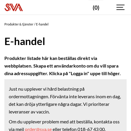
(0)
Valda
taggar
Produkter & tjänster
E-handel
Agar/Buljong
E-handel
PRODUKTKATEGORI
Vaccin
Produkter listade här kan beställas direkt via
webbplatsen. Skapa ett användarkonto om du vill spara
Provtagningsmaterial
dina adressuppgifter. Klicka på "Logga in" uppe till höger.
Förpackningsmaterial
Provtagningskit
Just nu upplever vi hård belastning på
ordermottagningen. Förvänta inte leverans inom en dag,
Provtagningspinnar
det kan dröja ytterligare några dagar. Vi prioriterar
Rör
leveranser av vaccin.
&
burkar
Om du upplever problem med att beställa, kontakta oss
Sprutor
via mejl
order@sva.se
eller telefon 018-67 43 00.