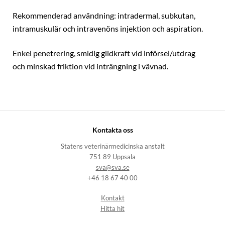
Rekommenderad användning: intradermal, subkutan,
intramuskulär och intravenöns injektion och aspiration.
Enkel penetrering, smidig glidkraft vid införsel/utdrag
och minskad friktion vid inträngning i vävnad.
Kontakta oss
Statens veterinärmedicinska anstalt
751 89 Uppsala
sva@sva.se
+46 18 67 40 00
Kontakt
Hitta hit