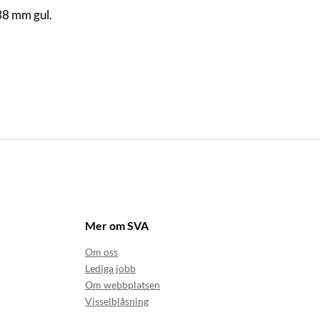
38 mm gul.
Mer om SVA
Om oss
Lediga jobb
Om webbplatsen
Visselblåsning