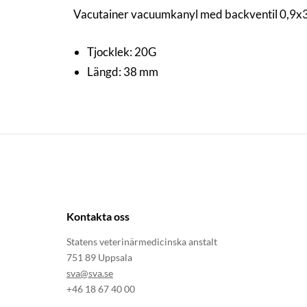
Vacutainer vacuumkanyl med backventil 0,9x
Tjocklek: 20G
Längd: 38 mm
Kontakta oss
Statens veterinärmedicinska anstalt
751 89 Uppsala
sva@sva.se
+46 18 67 40 00