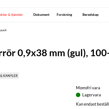
kter & tjänster
Dokument
Forskning
Beredskap
0-pack
errör 0,9x38 mm (gul), 10
 & KANYLER
Momsfri vara
Lagervara
Kan endast beställ