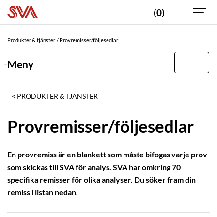
(0)
Valda
taggar
Produkter & tjänster
Provremisser/följesedlar
Hjortdjur
Meny
DIAGNOSTIKOMRÅDE
Bakteriologi
PRODUKTER & TJÄNSTER
Virologi
Provremisser/följesedlar
Kemi
Parasitologi
En provremiss är en blankett som måste bifogas varje prov
Patologi
som skickas till SVA för analys. SVA har omkring 70
Analyspaket
specifika remisser för olika analyser. Du söker fram din
remiss i listan nedan.
DJURSLAG