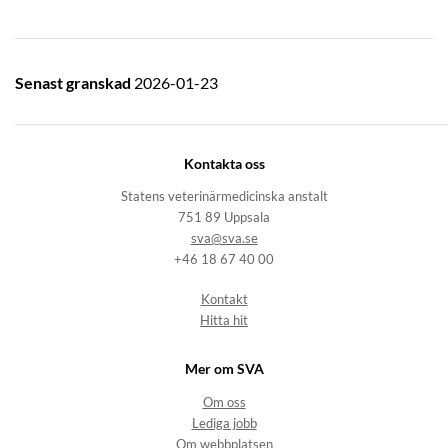
av statliga medel. Undersökning av prover tagna på
enskilds initiativ bekostas av insändaren.
Senast granskad
2026-01-23
Kontakta oss
Statens veterinärmedicinska anstalt
751 89 Uppsala
sva@sva.se
+46 18 67 40 00
Kontakt
Hitta hit
Mer om SVA
Om oss
Lediga jobb
Om webbplatsen