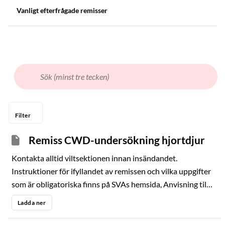
ANALYSTEKNIK
Vanligt efterfrågade remisser
Filter
Remiss CWD-undersökning hjortdjur
Kontakta alltid viltsektionen innan insändandet.
Instruktioner för ifyllandet av remissen och vilka uppgifter
som är obligatoriska finns på SVAs hemsida, Anvisning till
CWD-remiss. För att provet ska analyseras måste samtliga
Ladda ner
obligatoriska uppgifter vara ifyllda. Undersökning av
prover uttagna inom övervakningsprogrammet bekostas