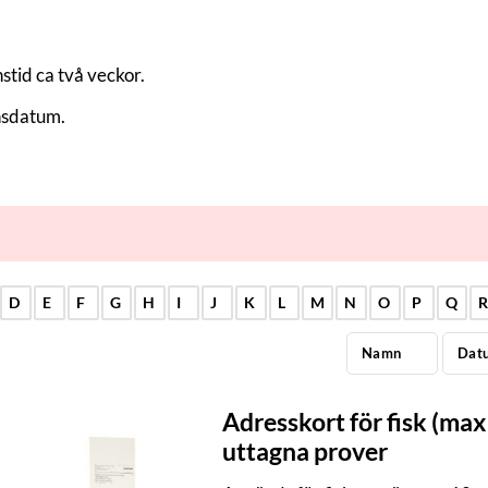
stid ca två veckor.
ansdatum.
D
E
F
G
H
I
J
K
L
M
N
O
P
Q
Namn
Dat
Adresskort för fisk (max
uttagna prover