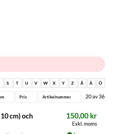
R
S
T
U
V
W
X
Y
Z
Å
Ä
Ö
20
av
36
um
Pris
Artikelnummer
150,00 kr
 10 cm) och
Exkl. moms