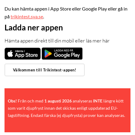
Du kan hämta appen i App Store eller Google Play eller gå in
på
trikintest.sva.se
.
Ladda ner appen
Hämta appen direkt till din mobil eller läs mer här
Välkommen till Trikintest-appen!
Obs!
Från och med
1 augusti 2026
analyseras
INTE
längre kött
som varit djupfryst innan det skickas enligt uppdaterad EU-
lagstiftning. Endast färska (ej djupfrysta) prover kan analyseras.