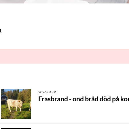
R
2026-01-01
Frasbrand - ond bråd död på k