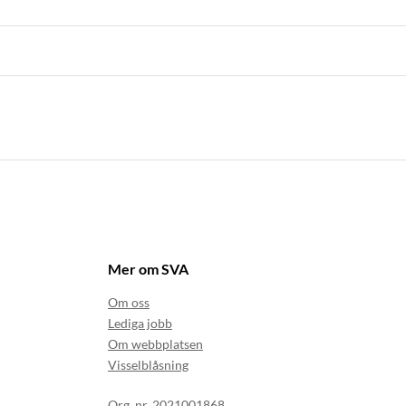
Mer om SVA
Om oss
Lediga jobb
Om webbplatsen
Visselblåsning
Org. nr. 2021001868