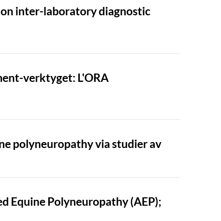
n inter-laboratory diagnostic
ment-verktyget: L'ORA
ne polyneuropathy via studier av
ed Equine Polyneuropathy (AEP);