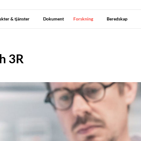
kter & tjänster
Dokument
Forskning
Beredskap
h 3R