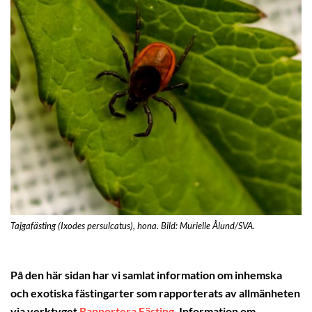
Tajgafästing (Ixodes persulcatus), hona. Bild: Murielle Ålund/SVA.
På den här sidan har vi samlat information om inhemska
och exotiska fästingarter som rapporterats av allmänheten
via verktyget
Rapportera Fästing
. Information om