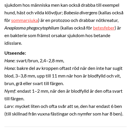
sjukdom hos människa men kan också drabba till exempel
hund, häst och vilda klövdjur;
Babesia divergens
(kallas också
för
sommarsjuka
) är en protozoo och drabbar nötkreatur,
Anaplasma phagocytophilum
(kallas också för
betesfeber
) är
en bakterie som främst orsakar sjukdom hos betande
idisslare.
Utseende:
Hane
: svart/brun, 2,4–2,8 mm,
Hona
: bakre del av kroppen oftast röd när den inte har sugit
blod, 3–3,8 mm, upp till 11 mm när hon är blodfylld och vit,
brun, grå eller svart till färgen.
Nymf
: endast 1–2 mm, när den är blodfylld är den ofta svart
till färgen.
Larv
: mycket liten och ofta svår att se, den har endast 6 ben
(till skillnad från vuxna fästingar och nymfer som har 8 ben).