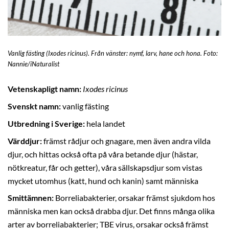
Vanlig fästing (Ixodes ricinus). Från vänster: nymf, larv, hane och hona. Foto:
Nannie/iNaturalist
Vetenskapligt namn:
Ixodes ricinus
Svenskt namn:
vanlig fästing
Utbredning i Sverige:
hela landet
Värddjur:
främst rådjur och gnagare, men även andra vilda
djur, och hittas också ofta på våra betande djur (hästar,
nötkreatur, får och getter), våra sällskapsdjur som vistas
mycket utomhus (katt, hund och kanin) samt människa
Smittämnen:
Borreliabakterier, orsakar främst sjukdom hos
människa men kan också drabba djur. Det finns många olika
arter av borreliabakterier; TBE virus, orsakar också främst