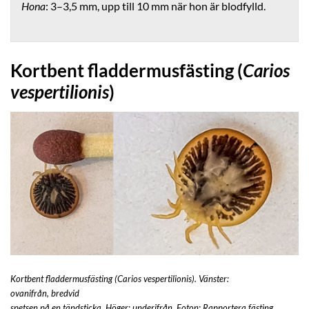
Hona
: 3–3,5 mm, upp till 10 mm när hon är blodfylld.
Kortbent fladdermusfästing (
Carios
vespertilionis
)
Kortbent fladdermusfästing (Carios vespertilionis). Vänster:
ovanifrån, bredvid
spetsen på en tändsticka, Höger: underifrån. Foton: Rapportera fästing