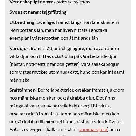
Vetenskapligt namn:
Ixodes persulcatus
Svenskt namn:
tajgafästing
Utbredning i Sverige:
främst längs norrlandskusten i
Norrbottens län, men har även hittats i enstaka
exemplar i Västerbotten och Jämtlands län
Värddjur:
främst rådjur och gnagare, men även andra
vilda djur, och hittas också ofta på våra betande djur
(hästar, nötkreatur, får och getter), våra sällskapsdjur
som vistas mycket utomhus (katt, hund och kanin) samt
människa
Smittämnen:
Borreliabakterier, orsakar främst sjukdom
hos människa men kan också drabba djur. Det finns
många olika arter av borreliabakterier; TBE virus,
orsakar också främst sjukdom hos människa men kan
också drabba till exempel hund, häst och vilda klövdjur;
Babesia divergens
(kallas också för
sommarsjuka
) är en