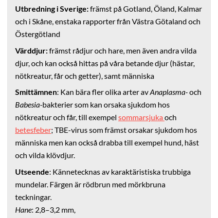
Utbredning i Sverige:
främst på Gotland, Öland, Kalmar
och i Skåne, enstaka rapporter från Västra Götaland och
Östergötland
Värddjur:
främst rådjur och hare, men även andra vilda
djur, och kan också hittas på våra betande djur (hästar,
nötkreatur, får och getter), samt människa
Smittämnen
: Kan bära fler olika arter av
Anaplasma-
och
Babesia-
bakterier som kan orsaka sjukdom hos
nötkreatur och får, till exempel
sommarsjuka
och
betesfeber
; TBE-virus som främst orsakar sjukdom hos
människa men kan också drabba till exempel hund, häst
och vilda klövdjur.
Utseende
: Kännetecknas av karaktäristiska trubbiga
mundelar. Färgen är rödbrun med mörkbruna
teckningar.
Hane
: 2,8–3,2 mm,