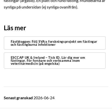
fästingar (argasid). En platt och rund fästing. Mundelarna är
synliga på undersidan (ej synliga ovanifrån).
Läs mer
Fästbloggen: Följ SVA:s forskningsprojekt om fästingar
och fästingburna infektioner
ESCCAP UK & Ireland – Tick ID. Lär dig mer om
fästingar. För forskare och verksamma inom
veterinärmedicin (på engelska)
Senast granskad
2026-06-24