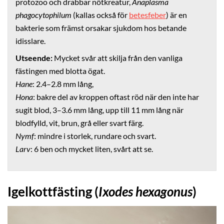
protozoo och drabbar nötkreatur,
Anaplasma
phagocytophilum
(kallas också för
betesfeber
) är en
bakterie som främst orsakar sjukdom hos betande
idisslare.
Utseende:
Mycket svår att skilja från den vanliga
fästingen med blotta ögat.
Hane
: 2.4–2.8 mm lång,
Hona
: bakre del av kroppen oftast röd när den inte har
sugit blod, 3–3.6 mm lång, upp till 11 mm lång när
blodfylld, vit, brun, grå eller svart färg.
Nymf
: mindre i storlek, rundare och svart.
Larv
: 6 ben och mycket liten, svårt att se.
Igelkottfästing (
Ixodes hexagonus
)