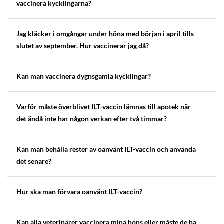
vaccinera kycklingarna?
Jag kläcker i omgångar under höna med början i april tills
slutet av september. Hur vaccinerar jag då?
Kan man vaccinera dygnsgamla kycklingar?
Varför måste överblivet ILT-vaccin lämnas till apotek när
det ändå inte har någon verkan efter två timmar?
Kan man behålla rester av oanvänt ILT-vaccin och använda
det senare?
Hur ska man förvara oanvänt ILT-vaccin?
Kan alla veterinärer vaccinera mina höns eller måste de ha