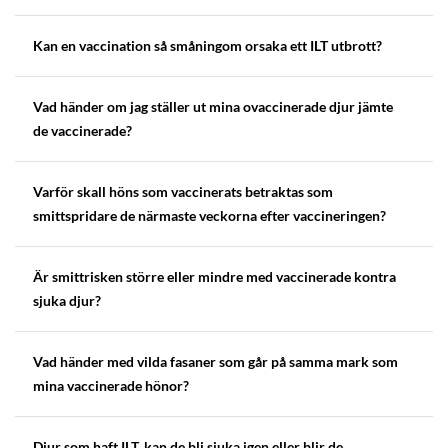
Kan en vaccination så småningom orsaka ett ILT utbrott?
Vad händer om jag ställer ut mina ovaccinerade djur jämte
de vaccinerade?
Varför skall höns som vaccinerats betraktas som
smittspridare de närmaste veckorna efter vaccineringen?
Är smittrisken större eller mindre med vaccinerade kontra
sjuka djur?
Vad händer med vilda fasaner som går på samma mark som
mina vaccinerade hönor?
Djur som haft ILT, kan de bli sjuka igen eller blir de