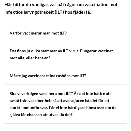
Här hittar du vanliga svar på frågor om vaccination mot
infektiös laryngotrakeit (ILT) hos fjäderfä.
Varför vaccinerar man mot ILT?
Det finns ju olika stammar av ILT-virus. Fungerar vaccinet
mot alla, eller bara en?
Måste jag vaccinera mina rashöns mot ILT?
Ska vi verkligen vaccinera mot ILT? Är det inte bättre att
avstå från vacciner helt så att avelsdjuren istället får ett
starkt immunförsvar. Får vi inte härdigare hönsraser om de
själva får chansen att utveckla det?