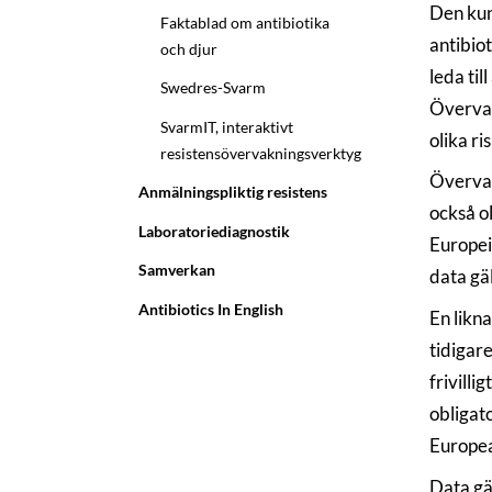
Den kun
Faktablad om antibiotika
antibio
och djur
leda til
Swedres-Svarm
Övervakn
SvarmIT, interaktivt
olika ri
resistensövervakningsverktyg
Övervak
Anmälningspliktig resistens
också o
Laboratoriediagnostik
Europei
Samverkan
data gäl
Antibiotics In English
En likn
tidigar
frivill
obligat
Europea
Data gä