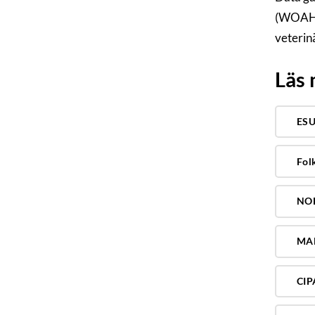
(WOAH).
veterin
Läs
ESU
Fol
NOR
MAR
CIP