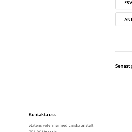
ESV
ANI
Senast
Kontakta oss
Statens veterinärmedicinska anstalt
751 89 Uppsala