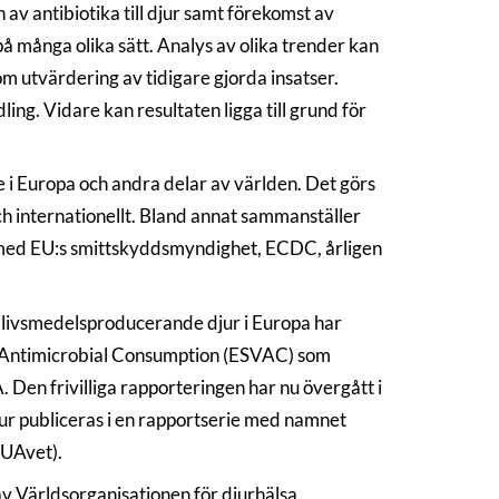
v antibiotika till djur samt förekomst av
på många olika sätt. Analys av olika trender kan
som utvärdering av tidigare gjorda insatser.
ing. Vidare kan resultaten ligga till grund för
 i Europa och andra delar av världen. Det görs
h internationellt. Bland annat sammanställer
 med EU:s smittskyddsmyndighet, ECDC, årligen
r livsmedelsproducerande djur i Europa har
y Antimicrobial Consumption (ESVAC) som
 Den frivilliga rapporteringen har nu övergått i
djur publiceras i en rapportserie med namnet
SUAvet).
av Världsorganisationen för djurhälsa