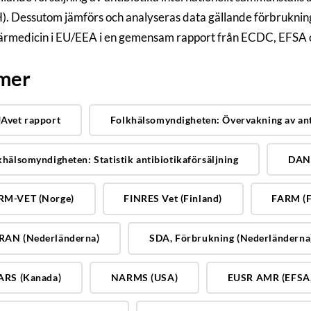
 Dessutom jämförs och analyseras data gällande förbrukning
ärmedicin i EU/EEA i en gemensam rapport från ECDC, EFSA
 mer
Avet rapport
Folkhälsomyndigheten: Övervakning av ant
khälsomyndigheten: Statistik antibiotikaförsäljning
DAN
M-VET (Norge)
FINRES Vet (Finland)
FARM (F
AN (Nederländerna)
SDA, Förbrukning (Nederländerna
ARS (Kanada)
NARMS (USA)
EUSR AMR (EFSA, 