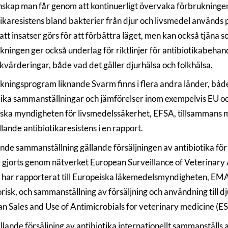
skap man får genom att kontinuerligt övervaka förbrukningen a
tikaresistens bland bakterier från djur och livsmedel används 
l att insatser görs för att förbättra läget, men kan också tjäna 
ingen ger också underlag för riktlinjer för antibiotikabehandl
skvärderingar, både vad det gäller djurhälsa och folkhälsa.
ningsprogram liknande Svarm finns i flera andra länder, både
lika sammanställningar och jämförelser inom exempelvis EU oc
ska myndigheten för livsmedelssäkerhet, EFSA, tillsammans
lande antibiotikaresistens i en rapport.
ande sammanställning gällande försäljningen av antibiotika fö
e gjorts genom nätverket European Surveillance of Veterinar
igt har rapporterat till Europeiska läkemedelsmyndigheten, EMA.
orisk, och sammanställning av försäljning och användning till 
n Sales and Use of Antimicrobials for veterinary medicine (E
llande försäljning av antibiotika internationellt sammanställs 