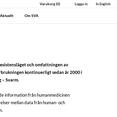
Varukorg
(0)
Logga in
In English
Aktuellt
Om SVA
 resistensläget och omfattningen av
rbrukningen kontinuerligt sedan år 2000 i
g – Svarm.
nde information från humanmedicinen
elser mellan data från human- och
m.