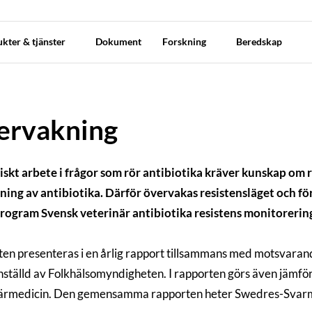
kter & tjänster
Dokument
Forskning
Beredskap
ervakning
iskt arbete i frågor som rör antibiotika kräver kunskap om
ing av antibiotika. Därför övervakas resistensläget och fö
rogram Svensk veterinär antibiotika resistens monitorerin
ten presenteras i en årlig rapport tillsammans med motsvara
tälld av Folkhälsomyndigheten. I rapporten görs även jämför
närmedicin. Den gemensamma rapporten heter Swedres-Svar