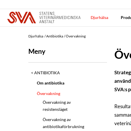
Djurhälsa
Produ
Djurhälsa
Antibiotika
Övervakning
Meny
Öv
Strateg
ANTIBIOTIKA
användn
Om antibiotika
SVA:s p
Övervakning
Övervakning av
Resulta
resistensläget
sammans
Övervakning av
veteri
antibiotikaförbrukning