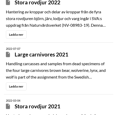
Stora rovdjur 2022
Hantering av kroppar och delar av kroppar från de fyra
stora rovdjuren björn, järv, lodjur och varg ingår i SVA:s
uppdrag från Naturvårdsverket (NV-08983-19). Denna
årsrapport redovisar resultat från de aktiviteter som
Ladda ner
utförts inom detta uppdrag under 2022. Viltsektionen
inom avdelningen för patologi och viltsjukdomar på SVA
2022-07-07
ansvarar för hantering och sammanställning av prover och
Large carnivores 2021
data från döda stora rovdjur.
Handling carcasses and samples from dead specimens of
the four large carnivores brown bear, wolverine, lynx, and
wolf is part of the assignment from the Swedish
Environmental Protection Agency (NV-08983-19) to SVA.
Ladda ner
This annual report presents results from the activities
carried out under this assignment in 2021. The Wildlife
2022-03-04
section of the Department of Pathology and Wildlife
Stora rovdjur 2021
Diseases at SVA is responsible for handling and compiling