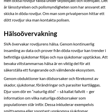
men också rovdjur fällda under skyddsjakt och licensjakt. Det
är länsstyrelsen och polismyndigheten som har ansvaret att
skicka in döda rovdjur. Om man som privatperson hittar ett
dött rovdjur ska man kontakta polisen.
Hälsoövervakning
SVA övervakar rovdjurens hälsa. Genom kontinuerlig
insamling av data och prover från döda rovdjur kan trender i
befintliga sjukdomar följas och nya sjukdomar upptäckas. Att
bevaka viltstammarnas hälsa är en viktig del för att
säkerställa ett fungerande och välmående ekosystem.
Genom obduktioner kan dödsorsaker och förekomst av
skador, sjukdomar, förändringar och parasiter kartläggas.
Djur som dör en ”naturlig död” – så kallat fallvilt – ger
information om vilka naturliga dödsorsaker som
populationen står inför. Dessa inkluderar exempelvis
smittsamma eller spontant uppkomna sjukdomar,