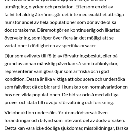
utmärgling, olyckor och predation. Eftersom en del av
fallviltet aldrig återfinns går det inte med exakthet att säga
hur stor andel av hela populationer som dör av de olika
dödsorsakerna. Däremot gör en kontinuerlig och likartad
övervakning, som löper över flera år, det möjligt att se
variationer i dödligheten av specifika orsaker.
Djur som avlivats till följd av förvaltningsbeslut, eller på
grund av annan mänsklig påverkan så som trafikolyckor,
representerar vanligtvis djur som är friska och i god
kondition. Dessa är lika viktiga att obducera och undersöka
som fallviltet då de bidrar till kunskap om normalvariationen
hos den vilda populationen. De bidrar också med viktiga
prover och data till rovdjursförvaltning och forskning.
Vid obduktion undersöks förutom dödsorsak även
förändringar och bifynd som inte varit del av döds-orsaken.
Detta kan vara icke dödliga sjukdomar, missbildningar, färska