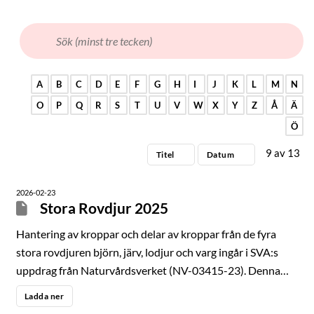
A
B
C
D
E
F
G
H
I
J
K
L
M
N
O
P
Q
R
S
T
U
V
W
X
Y
Z
Å
Ä
Ö
9
av
13
Titel
Datum
2026-02-23
Stora Rovdjur 2025
Hantering av kroppar och delar av kroppar från de fyra
stora rovdjuren björn, järv, lodjur och varg ingår i SVA:s
uppdrag från Naturvårdsverket (NV-03415-23). Denna
årsrapport redovisar resultat från de aktiviteter som
Ladda ner
utförts inom detta uppdrag under 2025. Viltsektionen