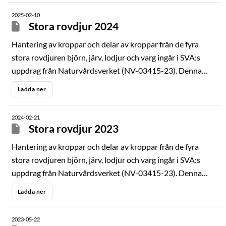
inom avdelningen för patologi och viltsjukdomar på SVA
2025-02-10
ansvarar för hantering och sammanställning av prover
Stora rovdjur 2024
samt data från döda stora rovdjur. Rapporten har en
Hantering av kroppar och delar av kroppar från de fyra
sammanfattande del varefter resultat från respektive
stora rovdjuren björn, järv, lodjur och varg ingår i SVA:s
djurslag presenteras
uppdrag från Naturvårdsverket (NV-03415-23). Denna
årsrapport redovisar resultat från de aktiviteter som
Ladda ner
utförts inom detta uppdrag under 2024.
2024-02-21
Stora rovdjur 2023
Hantering av kroppar och delar av kroppar från de fyra
stora rovdjuren björn, järv, lodjur och varg ingår i SVA:s
uppdrag från Naturvårdsverket (NV-03415-23). Denna
årsrapport redovisar resultat från de aktiviteter som
Ladda ner
utförts inom detta uppdrag under 2023.
2023-05-22