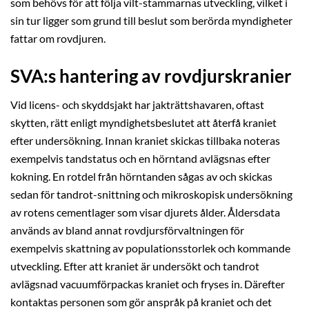
som behövs för att följa vilt-stammarnas utveckling, vilket i
sin tur ligger som grund till beslut som berörda myndigheter
fattar om rovdjuren.
SVA:s hantering av rovdjurskranier
Vid licens- och skyddsjakt har jakträttshavaren, oftast
skytten, rätt enligt myndighetsbeslutet att återfå kraniet
efter undersökning. Innan kraniet skickas tillbaka noteras
exempelvis tandstatus och en hörntand avlägsnas efter
kokning. En rotdel från hörntanden sågas av och skickas
sedan för tandrot-snittning och mikroskopisk undersökning
av rotens cementlager som visar djurets ålder. Åldersdata
används av bland annat rovdjursförvaltningen för
exempelvis skattning av populationsstorlek och kommande
utveckling. Efter att kraniet är undersökt och tandrot
avlägsnad vacuumförpackas kraniet och fryses in. Därefter
kontaktas personen som gör anspråk på kraniet och det