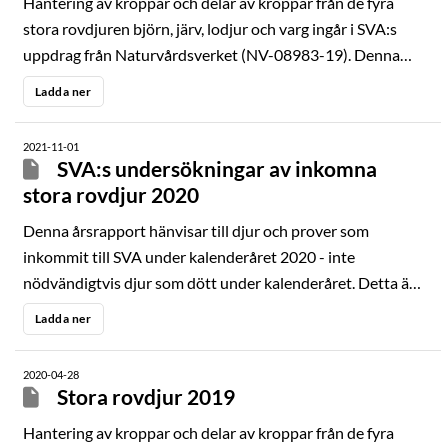
Hantering av kroppar och delar av kroppar från de fyra
samples and data from dead large carnivores.
stora rovdjuren björn, järv, lodjur och varg ingår i SVA:s
uppdrag från Naturvårdsverket (NV-08983-19). Denna
årsrapport redovi-sar resultat från de aktiviteter som
Ladda ner
utförts inom detta uppdrag under 2021. Viltsektionen
inom avdelningen för patologi och viltsjukdomar på SVA
2021-11-01
ansvarar för hantering och sammanställ-ning av prover och
SVA:s undersökningar av inkomna
data från döda stora rovdjur.
stora rovdjur 2020
Denna årsrapport hänvisar till djur och prover som
inkommit till SVA under kalenderåret 2020 - inte
nödvändigtvis djur som dött under kalenderåret. Detta är
relevant att vara medveten om när man läser rapporten.
Ladda ner
2020-04-28
Stora rovdjur 2019
Hantering av kroppar och delar av kroppar från de fyra