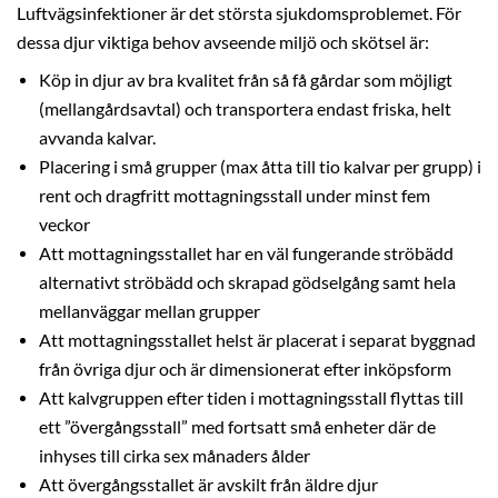
Luftvägsinfektioner är det största sjukdomsproblemet. För
dessa djur viktiga behov avseende miljö och skötsel är:
Köp in djur av bra kvalitet från så få gårdar som möjligt
(mellangårdsavtal) och transportera endast friska, helt
avvanda kalvar.
Placering i små grupper (max åtta till tio kalvar per grupp) i
rent och dragfritt mottagningsstall under minst fem
veckor
Att mottagningsstallet har en väl fungerande ströbädd
alternativt ströbädd och skrapad gödselgång samt hela
mellanväggar mellan grupper
Att mottagningsstallet helst är placerat i separat byggnad
från övriga djur och är dimensionerat efter inköpsform
Att kalvgruppen efter tiden i mottagningsstall flyttas till
ett ”övergångsstall” med fortsatt små enheter där de
inhyses till cirka sex månaders ålder
Att övergångsstallet är avskilt från äldre djur