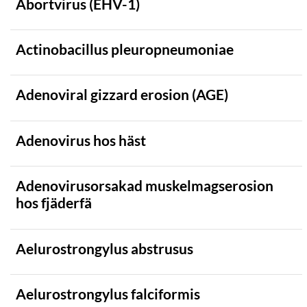
Abortvirus (EHV-1)
Varg
Vildsvin
Actinobacillus pleuropneumoniae
Vattenbuffel
Adenoviral gizzard erosion (AGE)
SJUKDOMSKLASSIFICERING
SJUKDOMSTYP
Adenovirus hos häst
Adenovirusorsakad muskelmagserosion
hos fjäderfä
Aelurostrongylus abstrusus
Aelurostrongylus falciformis