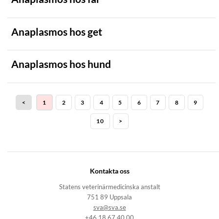
Anaplasmos hos get
Anaplasmos hos hund
<
1
2
3
4
5
6
7
8
9
10
>
Kontakta oss
Statens veterinärmedicinska anstalt
751 89 Uppsala
sva@sva.se
+46 18 67 40 00