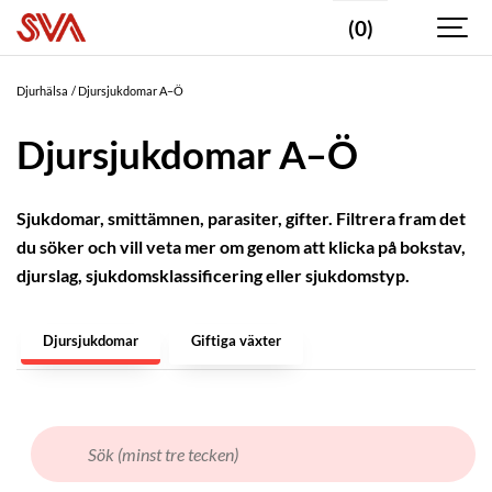
(0)
DJURSLAG
Blötdjur
Djurhälsa
Djursjukdomar A–Ö
Fisk
Djursjukdomar A–Ö
Fjäderfä
Fåglar
-
Sjukdomar, smittämnen, parasiter, gifter. Filtrera fram det
vilda
du söker och vill veta mer om genom att klicka på bokstav,
Får
djurslag, sjukdomsklassificering eller sjukdomstyp.
Get
Djursjukdomar
Giftiga växter
Gnagare
Gris
Hare
Hjortdjur