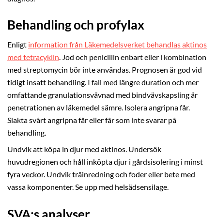
Behandling och profylax
Enligt
information från Läkemedelsverket behandlas aktinos
med tetracyklin
. Jod och penicillin enbart eller i kombination
med streptomycin bör inte användas. Prognosen är god vid
tidigt insatt behandling. I fall med längre duration och mer
omfattande granulationsvävnad med bindvävskapsling är
penetrationen av läkemedel sämre. Isolera angripna får.
Slakta svårt angripna får eller får som inte svarar på
behandling.
Undvik att köpa in djur med aktinos. Undersök
huvudregionen och håll inköpta djur i gårdsisolering i minst
fyra veckor. Undvik träinredning och foder eller bete med
vassa komponenter. Se upp med helsädsensilage.
SVA:s analyser