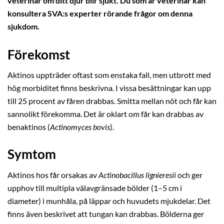
veterinär om ditt djur blir sjukt. Du som är veterinär kan
konsultera SVA:s experter rörande frågor om denna
sjukdom.
Förekomst
Aktinos uppträder oftast som enstaka fall, men utbrott med
hög morbiditet finns beskrivna. I vissa besättningar kan upp
till 25 procent av fåren drabbas. Smitta mellan nöt och får kan
sannolikt förekomma. Det är oklart om får kan drabbas av
benaktinos (
Actinomyces bovis
).
Symtom
Aktinos hos får orsakas av
Actinobacillus lignieresii
och ger
upphov till multipla välavgränsade bölder (1–5 cm i
diameter) i munhåla, på läppar och huvudets mjukdelar. Det
finns även beskrivet att tungan kan drabbas. Bölderna ger