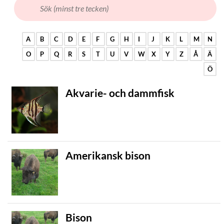
A
B
C
D
E
F
G
H
I
J
K
L
M
N
O
P
Q
R
S
T
U
V
W
X
Y
Z
Å
Ä
Ö
Akvarie- och dammfisk
Amerikansk bison
Bison