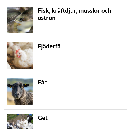
Fisk, kräftdjur, musslor och
ostron
Fjäderfä
Får
Get