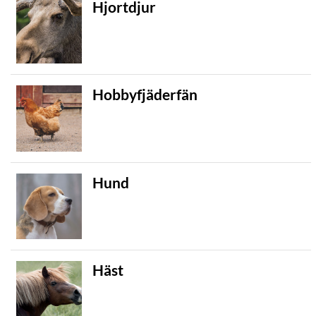
Hjortdjur
Hobbyfjäderfän
Hund
Häst