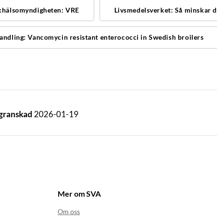
khälsomyndigheten: VRE
Livsmedelsverket: Så minskar d
andling: Vancomycin resistant enterococci in Swedish broilers
 granskad
2026-01-19
Mer om SVA
Om oss