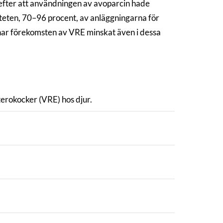
t efter att användningen av avoparcin hade
iteten, 70–96 procent, av anläggningarna för
har förekomsten av VRE minskat även i dessa
terokocker (VRE) hos djur.