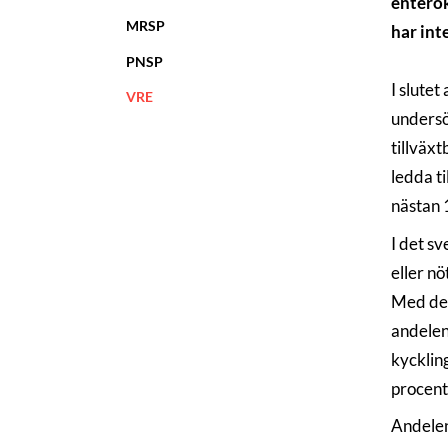
enterok
MRSP
har int
PNSP
I slutet
VRE
undersö
tillväx
ledda t
nästan 
I det s
eller nö
Med den
andelen
kycklin
procent
Andelen