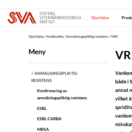
Djurhälsa
Produ
Djurhälsa
Antibiotika
Anmälningspliktig resistens
VRE
Meny
VR
Vankomy
ANMÄLNINGSPLIKTIG
RESISTENS
både i 
annat n
Konfirmering av
anmälningspliktig resistens
vilket 
spridit
ESBL
vankomy
ESBL-CARBA
minskat
MRSA