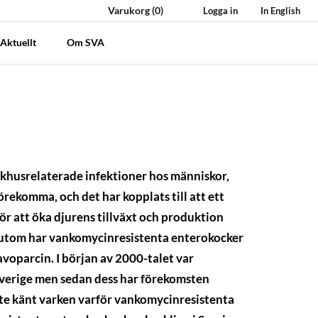
Varukorg
(0)
Logga in
In English
Aktuellt
Om SVA
jukhusrelaterade infektioner hos människor,
rekomma, och det har kopplats till att ett
ör att öka djurens tillväxt och produktion
sutom har vankomycinresistenta enterokocker
avoparcin. I början av 2000-talet var
Sverige men sedan dess har förekomsten
nte känt varken varför vankomycinresistenta