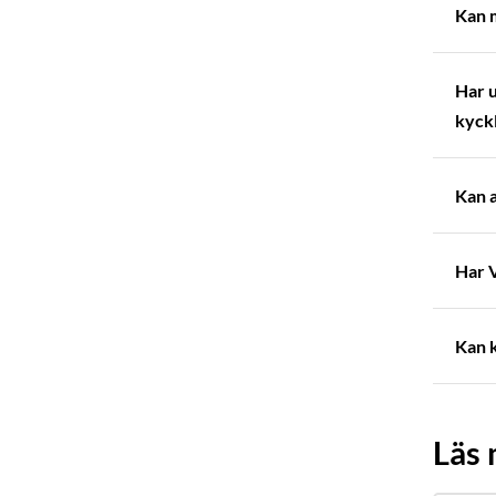
Kan m
Har u
kyckl
Kan a
Har V
Kan k
Läs