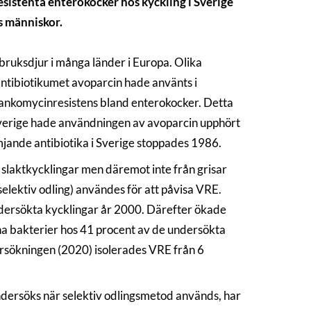
sistenta enterokocker hos kyckling i Sverige
s människor.
tbruksdjur i många länder i Europa. Olika
 antibiotikumet avoparcin hade använts i
vankomycinresistens bland enterokocker. Detta
 Sverige hade användningen av avoparcin upphört
mjande antibiotika i Sverige stoppades 1986.
slaktkycklingar men däremot inte från grisar
(selektiv odling) användes för att påvisa VRE.
dersökta kycklingar år 2000. Därefter ökade
a bakterier hos 41 procent av de undersökta
rsökningen (2020) isolerades VRE från 6
ndersöks när selektiv odlingsmetod används, har