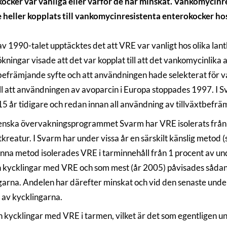
ocker var vanliga eller varför de har minskat. Vankomycinre
e heller kopplats till vankomycinresistenta enterokocker ho
 av 1990-talet upptäcktes det att VRE var vanligt hos olika lan
kningar visade att det var kopplat till att det vankomycinlika
tbefrämjande syfte och att användningen hade selekterat för 
ill att användningen av avoparcin i Europa stoppades 1997. I
15 år tidigare och redan innan all användning av tillväxtbefrä
venska övervakningsprogrammet Svarm har VRE isolerats från 
tkreatur. I Svarm har under vissa år en särskilt känslig metod 
na metod isolerades VRE i tarminnehåll från 1 procent av un
 kycklingar med VRE och som mest (år 2005) påvisades sådan
garna. Andelen har därefter minskat och vid den senaste unde
 av kycklingarna.
 kycklingar med VRE i tarmen, vilket är det som egentligen u