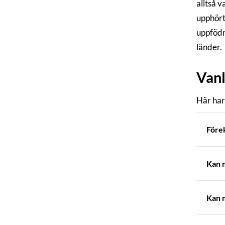
alltså 
upphört
uppfödn
länder.
Vanl
Här har
Före
Kan m
Kan m