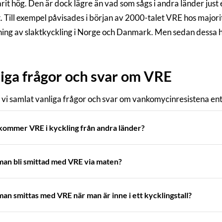
varit hög. Den är dock lägre än vad som sågs i andra länder jus
. Till exempel påvisades i början av 2000-talet VRE hos major
ing av slaktkyckling i Norge och Danmark. Men sedan dessa 
iga frågor och svar om VRE
 vi samlat vanliga frågor och svar om vankomycinresistena en
kommer VRE i kyckling från andra länder?
an bli smittad med VRE via maten?
an smittas med VRE när man är inne i ett kycklingstall?