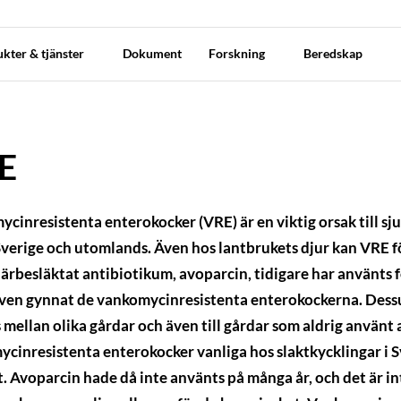
kter & tjänster
Dokument
Forskning
Beredskap
E
cinresistenta enterokocker (VRE) är en viktig orsak till s
Sverige och utomlands. Även hos lantbrukets djur kan VRE fö
ärbesläktat antibiotikum, avoparcin, tidigare har använts f
även gynnat de vankomycinresistenta enterokockerna. Des
s mellan olika gårdar och även till gårdar som aldrig använt 
cinresistenta enterokocker vanliga hos slaktkycklingar i 
. Avoparcin hade då inte använts på många år, och det är i