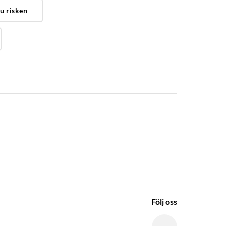
u risken
Följ oss