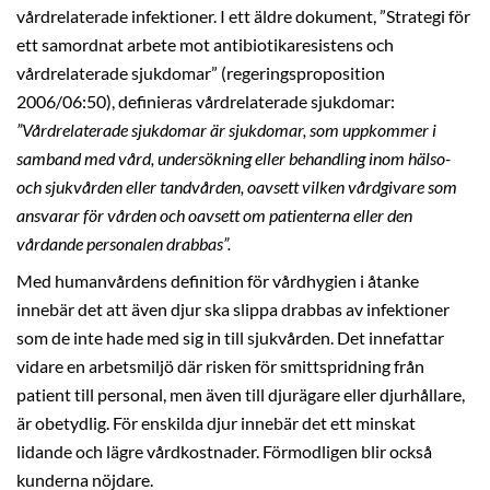
vårdrelaterade infektioner. I ett äldre dokument, ”Strategi för
ett samordnat arbete mot antibiotikaresistens och
vårdrelaterade sjukdomar” (regeringsproposition
2006/06:50), definieras vårdrelaterade sjukdomar:
”Vårdrelaterade sjukdomar är sjukdomar, som uppkommer i
samband med vård, undersökning eller behandling inom hälso-
och sjukvården eller tandvården, oavsett vilken vårdgivare som
ansvarar för vården och oavsett om patienterna eller den
vårdande personalen drabbas”.
Med humanvårdens definition för vårdhygien i åtanke
innebär det att även djur ska slippa drabbas av infektioner
som de inte hade med sig in till sjukvården. Det innefattar
vidare en arbetsmiljö där risken för smittspridning från
patient till personal, men även till djurägare eller djurhållare,
är obetydlig. För enskilda djur innebär det ett minskat
lidande och lägre vårdkostnader. Förmodligen blir också
kunderna nöjdare.