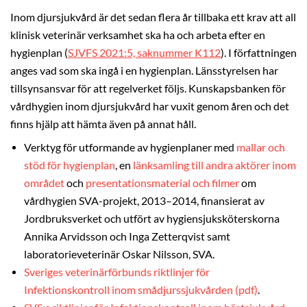
Inom djursjukvård är det sedan flera år tillbaka ett krav att all
klinisk veterinär verksamhet ska ha och arbeta efter en
hygienplan (
SJVFS 2021:5, saknummer K112
). I författningen
anges vad som ska ingå i en hygienplan. Länsstyrelsen har
tillsynsansvar för att regelverket följs. Kunskapsbanken för
vårdhygien inom djursjukvård har vuxit genom åren och det
finns hjälp att hämta även på annat håll.
Verktyg för utformande av hygienplaner med
mallar och
stöd för hygienplan
, en
länksamling till andra aktörer inom
området
och
presentationsmaterial och filmer
om
vårdhygien SVA-projekt, 2013–2014, finansierat av
Jordbruksverket och utfört av hygiensjuksköterskorna
Annika Arvidsson och Inga Zetterqvist samt
laboratorieveterinär Oskar Nilsson, SVA.
Sveriges veterinärförbunds riktlinjer för
Infektionskontroll inom smådjurssjukvården (pdf)
.