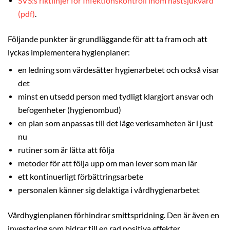
SVS:s riktlinjer för Infektionskontroll inom hästsjukvård
(pdf)
.
Följande punkter är grundläggande för att ta fram och att
lyckas implementera hygienplaner:
en ledning som värdesätter hygienarbetet och också visar
det
minst en utsedd person med tydligt klargjort ansvar och
befogenheter (hygienombud)
en plan som anpassas till det läge verksamheten är i just
nu
rutiner som är lätta att följa
metoder för att följa upp om man lever som man lär
ett kontinuerligt förbättringsarbete
personalen känner sig delaktiga i vårdhygienarbetet
Vårdhygienplanen förhindrar smittspridning. Den är även en
investering som bidrar till en rad positiva effekter.