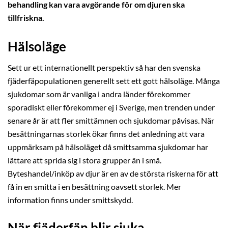
behandling kan vara avgörande för om djuren ska
tillfriskna.
Hälsoläge
Sett ur ett internationellt perspektiv så har den svenska
fjäderfäpopulationen generellt sett ett gott hälsoläge. Många
sjukdomar som är vanliga i andra länder förekommer
sporadiskt eller förekommer ej i Sverige, men trenden under
senare år är att fler smittämnen och sjukdomar påvisas. När
besättningarnas storlek ökar finns det anledning att vara
uppmärksam på hälsoläget då smittsamma sjukdomar har
lättare att sprida sig i stora grupper än i små.
Byteshandel/inköp av djur är en av de största riskerna för att
få in en smitta i en besättning oavsett storlek. Mer
information finns under smittskydd.
När fjäderfän blir sjuka