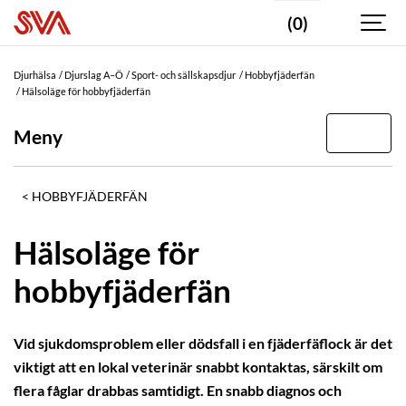
(0)
Djurhälsa
Djurslag A–Ö
Sport- och sällskapsdjur
Hobbyfjäderfän
Hälsoläge för hobbyfjäderfän
Meny
HOBBYFJÄDERFÄN
Hälsoläge för
hobbyfjäderfän
Vid sjukdomsproblem eller dödsfall i en fjäderfäflock är det
viktigt att en lokal veterinär snabbt kontaktas, särskilt om
flera fåglar drabbas samtidigt. En snabb diagnos och