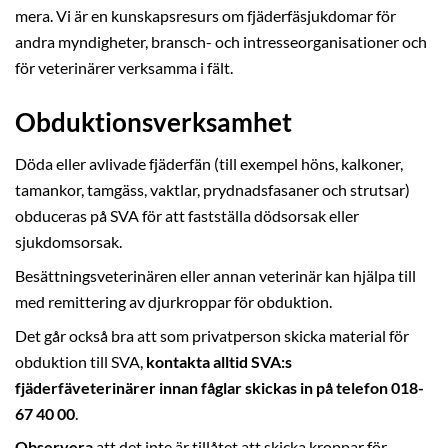
mera. Vi är en kunskapsresurs om fjäderfäsjukdomar för
andra myndigheter, bransch- och intresseorganisationer och
för veterinärer verksamma i fält.
Obduktionsverksamhet
Döda eller avlivade fjäderfän (till exempel höns, kalkoner,
tamankor, tamgäss, vaktlar, prydnadsfasaner och strutsar)
obduceras på SVA för att fastställa dödsorsak eller
sjukdomsorsak.
Besättningsveterinären eller annan veterinär kan hjälpa till
med remittering av djurkroppar för obduktion.
Det går också bra att som privatperson skicka material för
obduktion till SVA,
kontakta alltid SVA:s
fjäderfäveterinärer innan fåglar skickas in på telefon 018-
67 40 00
.
Observera
att det inte är tillåtet att skicka kroppar för