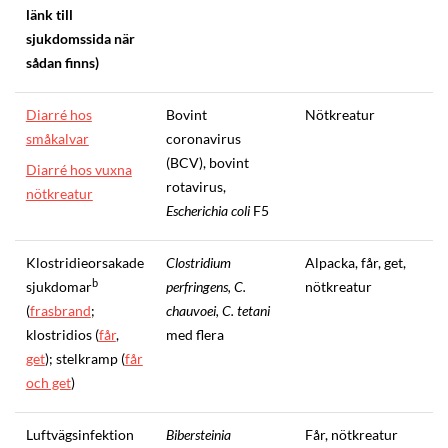
länk till
sjukdomssida när
sådan finns)
Diarré hos
Bovint
Nötkreatur
småkalvar
coronavirus
(BCV), bovint
Diarré hos vuxna
rotavirus,
nötkreatur
Escherichia coli
F5
Klostridieorsakade
Clostridium
Alpacka, får, get,
b
sjukdomar
perfringens, C.
nötkreatur
(
frasbrand
;
chauvoei, C. tetani
klostridios (
får
,
med flera
get
); stelkramp (
får
och get
)
Luftvägsinfektion
Bibersteinia
Får, nötkreatur