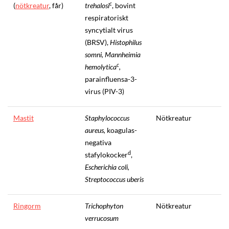
c
(
nötkreatur
, får)
trehalosi
, bovint
respiratoriskt
syncytialt virus
(BRSV),
Histophilus
somni, Mannheimia
c
hemolytica
,
parainfluensa-3-
virus (PIV-3)
Mastit
Staphylococcus
Nötkreatur
aureus,
koagulas-
negativa
d
stafylokocker
,
Escherichia coli,
Streptococcus uberis
Ringorm
Trichophyton
Nötkreatur
verrucosum