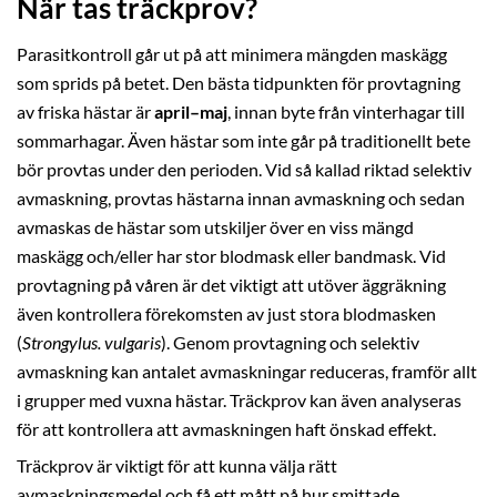
När tas träckprov?
Parasitkontroll går ut på att minimera mängden maskägg
som sprids på betet. Den bästa tidpunkten för provtagning
av friska hästar är
april–maj
, innan byte från vinterhagar till
sommarhagar. Även hästar som inte går på traditionellt bete
bör provtas under den perioden. Vid så kallad riktad selektiv
avmaskning, provtas hästarna innan avmaskning och sedan
avmaskas de hästar som utskiljer över en viss mängd
maskägg och/eller har stor blodmask eller bandmask. Vid
provtagning på våren är det viktigt att utöver äggräkning
även kontrollera förekomsten av just stora blodmasken
(
Strongylus. vulgaris
). Genom provtagning och selektiv
avmaskning kan antalet avmaskningar reduceras, framför allt
i grupper med vuxna hästar. Träckprov kan även analyseras
för att kontrollera att avmaskningen haft önskad effekt.
Träckprov är viktigt för att kunna välja rätt
avmaskningsmedel och få ett mått på hur smittade