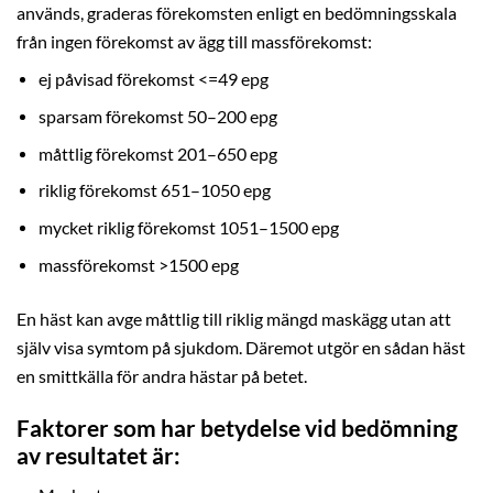
används, graderas förekomsten enligt en bedömningsskala
från ingen förekomst av ägg till massförekomst:
ej påvisad förekomst <=49 epg
sparsam förekomst 50–200 epg
måttlig förekomst 201–650 epg
riklig förekomst 651–1050 epg
mycket riklig förekomst 1051–1500 epg
massförekomst >1500 epg
En häst kan avge måttlig till riklig mängd maskägg utan att
själv visa symtom på sjukdom. Däremot utgör en sådan häst
en smittkälla för andra hästar på betet.
Faktorer som har betydelse vid bedömning
av resultatet är: