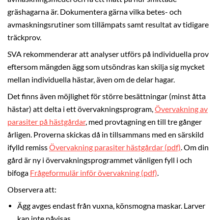
gräshagarna är. Dokumentera gärna vilka betes- och
avmaskningsrutiner som tillämpats samt resultat av tidigare
träckprov.
SVA rekommenderar att analyser utförs på individuella prov
eftersom mängden ägg som utsöndras kan skilja sig mycket
mellan individuella hästar, även om de delar hagar.
Det finns även möjlighet för större besättningar (minst åtta
hästar) att delta i ett övervakningsprogram,
Övervakning av
parasiter på hästgårdar
, med provtagning en till tre gånger
årligen. Proverna skickas då in tillsammans med en särskild
ifylld remiss
Övervakning parasiter hästgårdar (pdf)
. Om din
gård är ny i övervakningsprogrammet vänligen fyll i och
bifoga
Frågeformulär inför övervakning (pdf)
.
Observera att:
Ägg avges endast från vuxna, könsmogna maskar. Larver
kan inte påvisas.