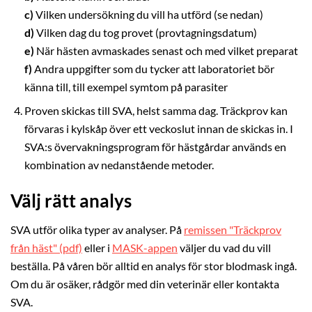
c)
Vilken undersökning du vill ha utförd (se nedan)
d)
Vilken dag du tog provet (provtagningsdatum)
e)
När hästen avmaskades senast och med vilket preparat
f)
Andra uppgifter som du tycker att laboratoriet bör
känna till, till exempel symtom på parasiter
Proven skickas till SVA, helst samma dag. Träckprov kan
förvaras i kylskåp över ett veckoslut innan de skickas in. I
SVA:s övervakningsprogram för hästgårdar används en
kombination av nedanstående metoder.
Välj rätt analys
SVA utför olika typer av analyser. På
remissen "Träckprov
från häst" (pdf)
eller i
MASK-appen
väljer du vad du vill
beställa. På våren bör alltid en analys för stor blodmask ingå.
Om du är osäker, rådgör med din veterinär eller kontakta
SVA.