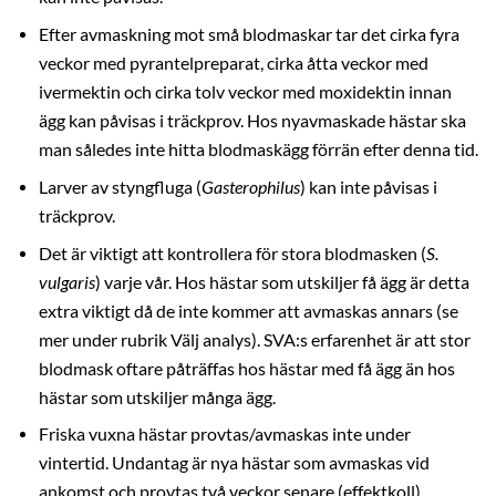
Efter avmaskning mot små blodmaskar tar det cirka fyra
veckor med pyrantelpreparat, cirka åtta veckor med
ivermektin och cirka tolv veckor med moxidektin innan
ägg kan påvisas i träckprov. Hos nyavmaskade hästar ska
man således inte hitta blodmaskägg förrän efter denna tid.
Larver av styngfluga (
Gasterophilus
) kan inte påvisas i
träckprov.
Det är viktigt att kontrollera för stora blodmasken (
S.
vulgaris
) varje vår. Hos hästar som utskiljer få ägg är detta
extra viktigt då de inte kommer att avmaskas annars (se
mer under rubrik Välj analys). SVA:s erfarenhet är att stor
blodmask oftare påträffas hos hästar med få ägg än hos
hästar som utskiljer många ägg.
Friska vuxna hästar provtas/avmaskas inte under
vintertid. Undantag är nya hästar som avmaskas vid
ankomst och provtas två veckor senare (effektkoll).