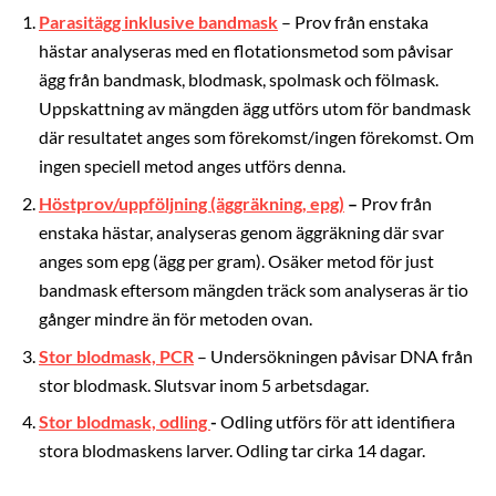
Parasitägg inklusive bandmask
– Prov från enstaka
hästar analyseras med en flotationsmetod som påvisar
ägg från bandmask, blodmask, spolmask och fölmask.
Uppskattning av mängden ägg utförs utom för bandmask
där resultatet anges som förekomst/ingen förekomst. Om
ingen speciell metod anges utförs denna.
Höstprov/uppföljning (äggräkning, epg)
–
Prov från
enstaka hästar, analyseras genom äggräkning där svar
anges som epg (ägg per gram). Osäker metod för just
bandmask eftersom mängden träck som analyseras är tio
gånger mindre än för metoden ovan.
Stor blodmask, PCR
– Undersökningen påvisar DNA från
stor blodmask. Slutsvar inom 5 arbetsdagar.
Stor blodmask, odling
-
Odling utförs för att identifiera
stora blodmaskens larver. Odling tar cirka 14 dagar.