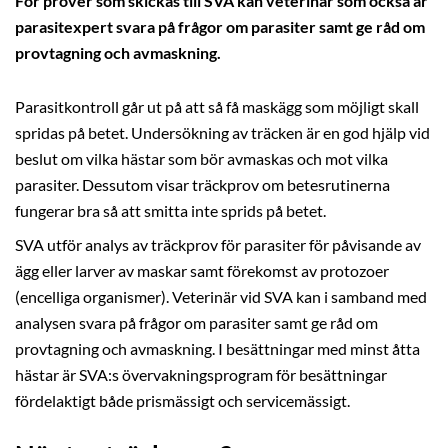
För prover som skickas till SVA kan veterinär som också är
parasitexpert svara på frågor om parasiter samt ge råd om
provtagning och avmaskning.
Parasitkontroll går ut på att så få maskägg som möjligt skall
spridas på betet. Undersökning av träcken är en god hjälp vid
beslut om vilka hästar som bör avmaskas och mot vilka
parasiter. Dessutom visar träckprov om betesrutinerna
fungerar bra så att smitta inte sprids på betet.
SVA utför analys av träckprov för parasiter för påvisande av
ägg eller larver av maskar samt förekomst av protozoer
(encelliga organismer). Veterinär vid SVA kan i samband med
analysen svara på frågor om parasiter samt ge råd om
provtagning och avmaskning. I besättningar med minst åtta
hästar är SVA:s övervakningsprogram för besättningar
fördelaktigt både prismässigt och servicemässigt.