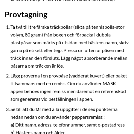
Provtagning
Ta två till tre färska träckbollar (sikta på tennisbolls-stor
volym, 80 gram) från boxen och förpacka i dubbla
plastpåsar som märks på utsidan med hästens namn, skriv
gärna på etikett eller tejp. Pressa ur luften ur påsen med
träck innan den försluts. Lägg något absorberande mellan
påsarna om träcken är lös.
Lägg proverna i en provpåse (vadderat kuvert) eller paket
tillsammans med en remiss. Om du använder MASK-
appen behövs ingen remiss men däremot en referenskod
som genereras vid beställningen i appen.
Se till att du får med alla uppgifter i de sex punkterna
nedan nedan om du använder pappersremiss::
a)
Ditt namn, adress, telefonnummer, samt e-postadress
b)
Hästens namn och ålder