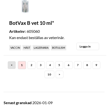
BotVax B vet 10 ml*
Artikelnr:
605060
Kan endast beställas av veterinär.
Logga in
VACCIN
HÄST
LAGERVARA
BOTULISM
<
1
2
3
4
5
6
7
8
9
10
>
Senast granskad
2026-01-09