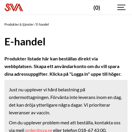
(0)
PRODUKTKATEGORI
Vaccin
Produkter & tjänster
E-handel
Provtagningsmaterial
E-handel
Förpackningsmaterial
Provtagningskit
Produkter listade här kan beställas direkt via
Provtagningspinnar
webbplatsen. Skapa ett användarkonto om du vill spara
Rör
dina adressuppgifter. Klicka på "Logga in" uppe till höger.
&
burkar
Just nu upplever vi hård belastning på
Sprutor
&
ordermottagningen. Förvänta inte leverans inom en dag,
kanyler
det kan dröja ytterligare några dagar. Vi prioriterar
Substrat
leveranser av vaccin.
Om du upplever problem med att beställa, kontakta oss
Buffert
via mejl
order@sva.se
eller telefon 018-67 43 00.