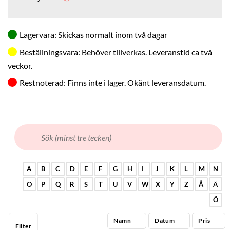
Agar/Buljong
Transportmaterial
Lagervara: Skickas normalt inom två dagar
DJURSLAG
Beställningsvara: Behöver tillverkas. Leveranstid ca två
VACCININDIKATION
veckor.
Restnoterad: Finns inte i lager. Okänt leveransdatum.
A
B
C
D
E
F
G
H
I
J
K
L
M
N
O
P
Q
R
S
T
U
V
W
X
Y
Z
Å
Ä
Ö
Namn
Datum
Pris
Filter