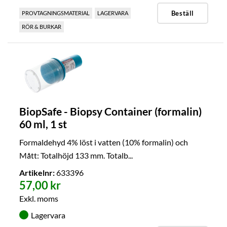
Beställ
PROVTAGNINGSMATERIAL
LAGERVARA
RÖR & BURKAR
BiopSafe - Biopsy Container (formalin)
60 ml, 1 st
Formaldehyd 4% löst i vatten (10% formalin) och
Mått: Totalhöjd 133 mm. Totalb...
Artikelnr:
633396
57,00 kr
Exkl. moms
Lagervara