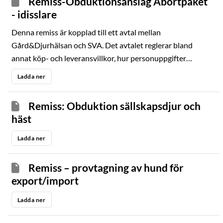
Remiss-Obduktionsanslag Abortpaket
- idisslare
Denna remiss är kopplad till ett avtal mellan
Gård&Djurhälsan och SVA. Det avtalet reglerar bland
annat köp- och leveransvillkor, hur personuppgifter
behandlas och att sekretess gäller för lämnade uppgifter.
Ladda ner
Remiss: Obduktion sällskapsdjur och
häst
Ladda ner
Remiss – provtagning av hund för
export/import
Ladda ner