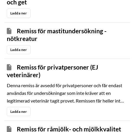
och get
Ladda ner
Remiss för mastitundersökning -
nötkreatur
Ladda ner
Remiss för privatpersoner (EJ
veterinärer)
Denna remiss är avsedd för privatpersoner och får endast
användas för undersökningar som inte kräver att en
legitimerad veterinär tagit provet. Remissen får heller inte
användas till sjukdomar som enligt lag är
Ladda ner
anmälningspliktiga.
Remiss för råmjölk- och mjölkkvalitet