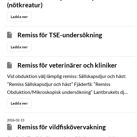
(nötkreatur)
Ladda ner
Remiss för TSE-undersökning
Ladda ner
Remiss för veterinärer och kliniker
Vid obduktion välj lämplig remiss: Sällskapsdjur och häst:
”Remiss Sällskapsdjur och häst” Fjäderfä: ”Remiss
Obduktion/Mikroskopisk undersökning” Lantbrukets djur
och hägnade vilda djur: ”Remiss för obduktion,
Ladda ner
Obduktionsanslaget” vid Gård & Djurhälsan
2026-02-13
Remiss för vildfiskövervakning