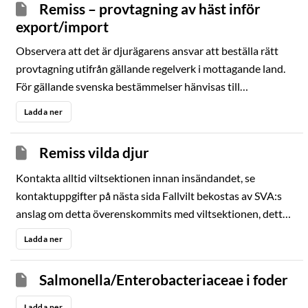
Remiss – provtagning av häst inför
export/import
Observera att det är djurägarens ansvar att beställa rätt
provtagning utifrån gällande regelverk i mottagande land.
För gällande svenska bestämmelser hänvisas till
www.jordbruksverket.se. Provsvar kommer att lämnas på
Ladda ner
engelska om inte annat anges. CEM
Remiss vilda djur
Kontakta alltid viltsektionen innan insändandet, se
kontaktuppgifter på nästa sida Fallvilt bekostas av SVA:s
anslag om detta överenskommits med viltsektionen, detta
gäller inte hägnade/uppfödda djur.
Ladda ner
Salmonella/Enterobacteriaceae i foder
Ladda ner