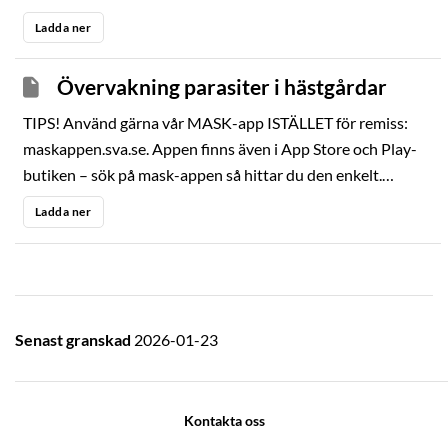
Ladda ner
Övervakning parasiter i hästgårdar
TIPS! Använd gärna vår MASK-app ISTÄLLET för remiss:
maskappen.sva.se. Appen finns även i App Store och Play-
butiken – sök på mask-appen så hittar du den enkelt.
Använder du ändå remissen: beställ adresskort på
Ladda ner
www.sva.se, använd sökord adresskort. Inkluderar
fraktkostnad till SVA, 150 kr exkl. moms, faktureras i
samband med undersökningen.
Senast granskad
2026-01-23
Kontakta oss