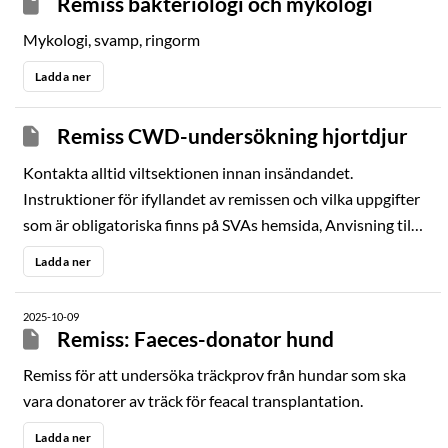
Remiss bakteriologi och mykologi
Mykologi, svamp, ringorm
Ladda ner
Remiss CWD-undersökning hjortdjur
Kontakta alltid viltsektionen innan insändandet.
Instruktioner för ifyllandet av remissen och vilka uppgifter
som är obligatoriska finns på SVAs hemsida, Anvisning till
CWD-remiss. För att provet ska analyseras måste samtliga
Ladda ner
obligatoriska uppgifter vara ifyllda. Undersökning av
prover uttagna inom övervakningsprogrammet bekostas
2025-10-09
av statliga medel. Undersökning av prover tagna på
Remiss: Faeces-donator hund
enskilds initiativ bekostas av insändaren.
Remiss för att undersöka träckprov från hundar som ska
vara donatorer av träck för feacal transplantation.
Ladda ner