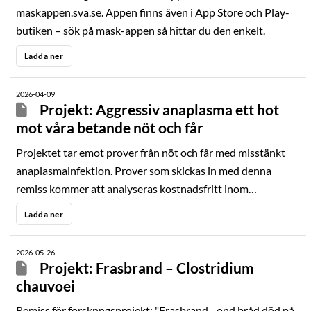
maskappen.sva.se. Appen finns även i App Store och Play-
butiken – sök på mask-appen så hittar du den enkelt.
Ladda ner
2026-04-09
Projekt: Aggressiv anaplasma ett hot
mot våra betande nöt och får
Projektet tar emot prover från nöt och får med misstänkt
anaplasmainfektion. Prover som skickas in med denna
remiss kommer att analyseras kostnadsfritt inom
forskningsprojektet och svar kan därför dröja.
Ladda ner
2026-05-26
Projekt: Frasbrand – Clostridium
chauvoei
Remiss för forsknngsprojekt: "Frasbrand –ond bråd död på