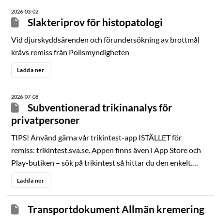
2026-03-02
Slakteriprov för histopatologi
Vid djurskyddsärenden och förundersökning av brottmål
krävs remiss från Polismyndigheten
Ladda ner
2026-07-08
Subventionerad trikinanalys för
privatpersoner
TIPS! Använd gärna vår trikintest-app ISTÄLLET för
remiss: trikintest.sva.se. Appen finns även i App Store och
Play-butiken – sök på trikintest så hittar du den enkelt.
Denna remiss gäller enbart vildsvinskött som ska
Ladda ner
konsumeras inom det egna privathushållet! OBS!
Subventioneringen av trikinanalyser lämnas i mån av
Transportdokument Allmän kremering
tillgång på medel, enligt förordning SFS 2021:576.