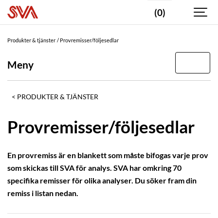
(0)
DIAGNOSTIKOMRÅDE
Bakteriologi
Produkter & tjänster
Provremisser/följesedlar
Virologi
Meny
Kemi
Parasitologi
PRODUKTER & TJÄNSTER
Patologi
Analyspaket
Provremisser/följesedlar
DJURSLAG
En provremiss är en blankett som måste bifogas varje prov
ANALYSTEKNIK
som skickas till SVA för analys. SVA har omkring 70
specifika remisser för olika analyser. Du söker fram din
remiss i listan nedan.