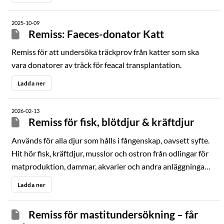
2025-10-09
Remiss: Faeces-donator Katt
Remiss för att undersöka träckprov från katter som ska
vara donatorer av träck för feacal transplantation.
Ladda ner
2026-02-13
Remiss för fisk, blötdjur & kräftdjur
Används för alla djur som hålls i fångenskap, oavsett syfte.
Hit hör fisk, kräftdjur, musslor och ostron från odlingar för
matproduktion, dammar, akvarier och andra anläggningar
där djuren ägs av företag eller privatpersoner.
Ladda ner
Remiss för mastitundersökning – får