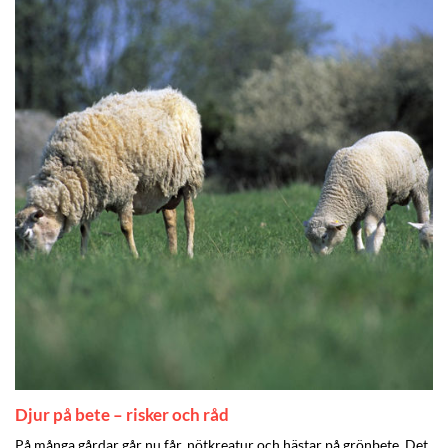
Djur på bete – risker och råd
På många gårdar går nu får, nötkreatur och hästar på grönbete. Det