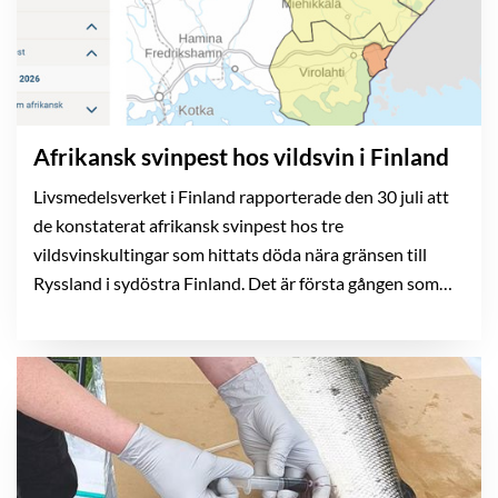
Afrikansk svinpest hos vildsvin i Finland
Livsmedelsverket i Finland rapporterade den 30 juli att
de konstaterat afrikansk svinpest hos tre
vildsvinskultingar som hittats döda nära gränsen till
Ryssland i sydöstra Finland. Det är första gången som
sjukdomen påvisats i Finland. Smittspridning av
afrikansk svinpest pågår i många delar av Europa och det
finns en ständig risk att sjukdomen introduceras till
Sverige.