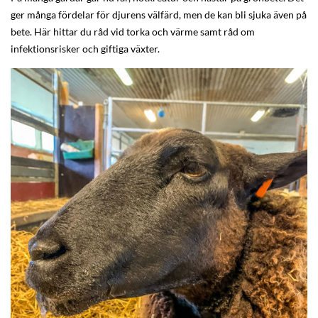
ger många fördelar för djurens välfärd, men de kan bli sjuka även på
bete. Här hittar du råd vid torka och värme samt råd om
infektionsrisker och giftiga växter.