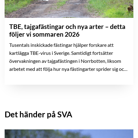
TBE, tajgafästingar och nya arter – detta
följer vi sommaren 2026
Tusentals inskickade fästingar hjälper forskare att
kartlägga TBE-virus i Sverige. Samtidigt fortsätter
övervakningen av tajgafästingen i Norrbotten, liksom
arbetet med att följa hur nya fästingarter sprider sig och
vilka smittämnen de kan föra med sig till landet.
Det händer på SVA