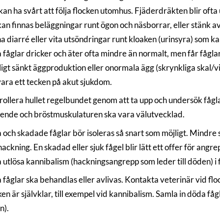
an ha svårt att följa flocken utomhus. Fjäderdräkten blir ofta
an finnas beläggningar runt ögon och näsborrar, eller stänk a
a diarré eller vita utsöndringar runt kloaken (urinsyra) som ka
 fåglar dricker och äter ofta mindre än normalt, men får fåg
ligt sänkt äggproduktion eller onormala ägg (skrynkliga skal/v
ara ett tecken på akut sjukdom.
rollera hullet regelbundet genom att ta upp och undersök fåg
ående och bröstmuskulaturen ska vara välutvecklad.
 och skadade fåglar bör isoleras så snart som möjligt. Mindr
ackning. En skadad eller sjuk fågel blir lätt ett offer för angre
 utlösa kannibalism (hackningsangrepp som leder till döden) i 
 fåglar ska behandlas eller avlivas. Kontakta veterinär vid fl
en är självklar, till exempel vid kannibalism. Samla in döda få
n).