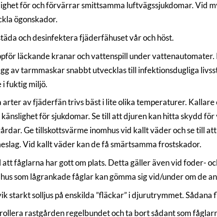
lighet för och förvärrar smittsamma luftvägssjukdomar. Vid m
ckla ögonskador.
täda och desinfektera fjäderfähuset vår och höst.
pför läckande kranar och vattenspill under vattenautomater. Fu
gg av tarmmaskar snabbt utvecklas till infektionsdugliga livs
 i fuktig miljö.
 arter av fjäderfän trivs bäst i lite olika temperaturer. Kallar
känslighet för sjukdomar. Se till att djuren kan hitta skydd för
årdar. Ge tillskottsvärme inomhus vid kallt väder och se till a
eslag. Vid kallt väder kan de få smärtsamma frostskador.
ll att fåglarna har gott om plats. Detta gäller även vid foder-
hus som lågrankade fåglar kan gömma sig vid/under om de an
k starkt solljus på enskilda ”fläckar” i djurutrymmet. Sådana f
ollera rastgården regelbundet och ta bort sådant som fåglarna 