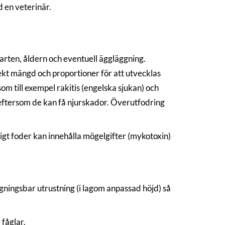
 en veterinär.
arten, åldern och eventuell äggläggning.
ekt mängd och proportioner för att utvecklas
m till exempel rakitis (engelska sjukan) och
 eftersom de kan få njurskador. Överutfodring
gligt foder kan innehålla mögelgifter (mykotoxin)
ingsbar utrustning (i lagom anpassad höjd) så
fåglar.