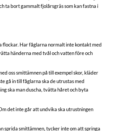
och ta bort gammalt fjolårsgräs som kan fastna i
la flockar. Har fåglarna normalt inte kontakt med
vätta händerna med tvål och vatten före och
 med oss smittämnen på till exempel skor, kläder
e gå in till fåglarna ska de utrustas med
ing ska man duscha, tvätta håret och byta
. Om det inte går att undvika ska utrustningen
an sprida smittämnen, tycker inte om att springa