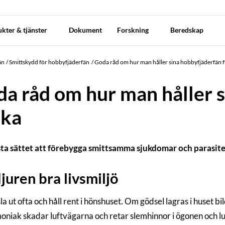
kter & tjänster
Dokument
Forskning
Beredskap
än
Smittskydd för hobbyfjäderfän
Goda råd om hur man håller sina hobbyfjäderfän f
a råd om hur man håller 
ska
ta sättet att förebygga smittsamma sjukdomar och parasiter ä
juren bra livsmiljö
a ut ofta och håll rent i hönshuset. Om gödsel lagras i huset bil
niak skadar luftvägarna och retar slemhinnor i ögonen och 