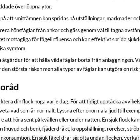
ddade över öppna ytor.
 på att smittämnen kan spridas på utställningar, marknader o
era hönsfåglar från ankor och gäss genom väl tilltagna avstå
t mottagliga för fågelinfluensa och kan effektivt sprida sjukdo
isa symtom.
 åtgärder för att hålla vilda fåglar borta från anläggningen. 
 den största risken men alla typer av fåglar kan utgöra en risk 
soråd
ktera din flock noga varje dag. För att tidigt upptäcka avvike
eta vad som är normalt. Lyssna efter onormala ljud (till exem
re att höra sent på kvällen eller under natten. En sjuk flock kan
 (huvud och ben), fjäderdräkt, kroppshållning, rörelser, strö
nkonsumtion. En sjuk fågel drar sig ofta undan flocken, verkar sl