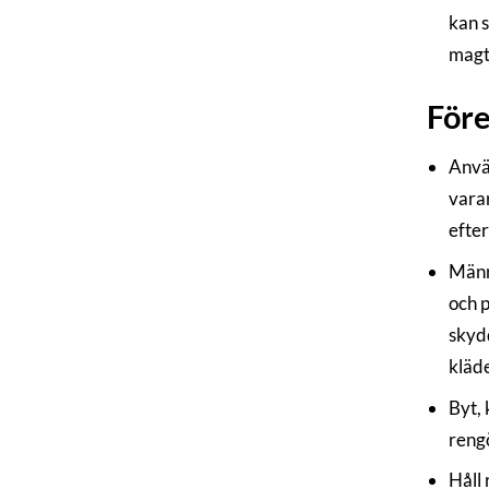
kan s
magt
För
Använ
vara
efter
Männi
och p
skydd
kläde
Byt, 
reng
Håll 