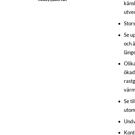
käns
utve
Stors
Se up
och ä
länge
Olika
ökad 
rastg
värm
Se ti
utom
Undvi
Kontr