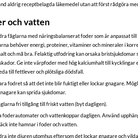
nd aldrig receptbelagda läkemedel utan att först rådgöra med
r och vatten
ra fåglarna med näringsbalanserat foder som är anpassat till 
rna behöver energi, proteiner, vitaminer och mineraler i korr
lt och må bra. Felaktig utfodring kan orsaka bristsjukdomar so
kador. Ge inte värpfoder med hög kalciumhalt till kycklingar
eda till fettlever och plötsliga dödsfall.
ra fodret så att det inte blir fuktigt eller lockar gnagare. Mö
gnagare kan sprida sjukdomar.
glarna fri tillgång till friskt vatten (byt dagligen).
a foderautomater och vattenkoppar dagligen. Använd upphängn
räck inte hamnar i foder och vatten.
ra inte djuren utomhus eftersom det lockar gnagare och vilda 