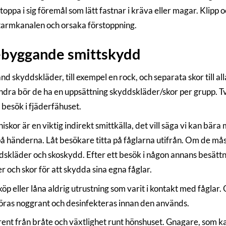
toppa i sig föremål som lätt fastnar i kräva eller magar. Klipp 
armkanalen och orsaka förstoppning.
ebyggande smittskydd
d skyddskläder, till exempel en rock, och separata skor till al
ndra bör de ha en uppsättning skyddskläder/skor per grupp. T
 besök i fjäderfähuset.
skor är en viktig indirekt smittkälla, det vill säga vi kan bära
å händerna. Låt besökare titta på fåglarna utifrån. Om de måst
skläder och skoskydd. Efter ett besök i någon annans besättn
r och skor för att skydda sina egna fåglar.
köp eller låna aldrig utrustning som varit i kontakt med fåglar
öras noggrant och desinfekteras innan den används.
rent från bråte och växtlighet runt hönshuset. Gnagare, som k