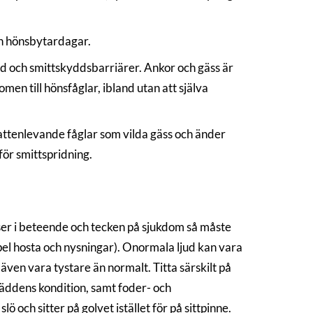
ch hönsbytardagar.
nd och smittskyddsbarriärer. Ankor och gäss är
men till hönsfåglar, ibland utan att själva
Vattenlevande fåglar som vilda gäss och änder
för smittspridning.
lser i beteende och tecken på sjukdom så måste
pel hosta och nysningar). Onormala ljud kan vara
 även vara tystare än normalt. Titta särskilt på
bäddens kondition, samt foder- och
ö och sitter på golvet istället för på sittpinne.