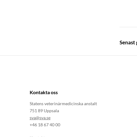
Senast
Kontakta oss
Statens veterinärmedicinska anstalt
751 89 Uppsala
sva@sva.se
+46 18 67 40 00