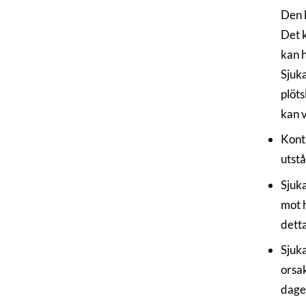
Den k
Det k
kan h
Sjuka
plöts
kan v
Kont
utst
Sjuka
mot h
detta
Sjuka
orsak
dage