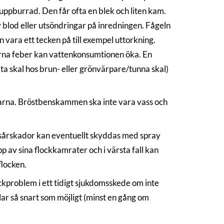
 uppburrad. Den får ofta en blek och liten kam.
v blod eller utsöndringar på inredningen. Fågeln
n vara ett tecken på till exempel uttorkning.
larna feber kan vattenkonsumtionen öka. En
ita skal hos brun- eller grönvärpare/tunna skal)
larna. Bröstbenskammen ska inte vara vass och
e sårskador kan eventuellt skyddas med spray
pp av sina flockkamrater och i värsta fall kan
flocken.
ockproblem i ett tidigt sjukdomsskede om inte
glar så snart som möjligt (minst en gång om