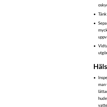
osky
Tänk
Separ
mycke
uppv
Vidta
utgör
Häl
Inspe
man v
lätta
huden
vatte