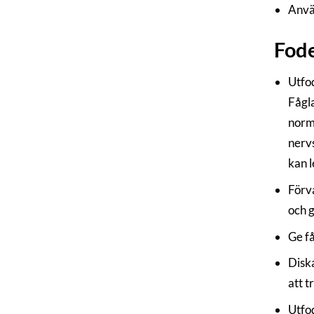
Anvä
Fode
Utfod
Fågla
norma
nervs
kan l
Förva
och 
Ge få
Disk
att t
Utfod