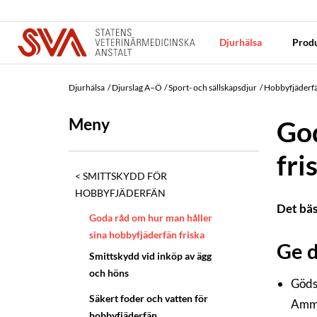
Djurhälsa
Produ
Djurhälsa
Djurslag A–Ö
Sport- och sällskapsdjur
Hobbyfjäderf
Meny
God
fri
SMITTSKYDD FÖR
HOBBYFJÄDERFÄN
Det bäs
Goda råd om hur man håller
sina hobbyfjäderfän friska
Ge d
Smittskydd vid inköp av ägg
och höns
Gödsl
Säkert foder och vatten för
Ammo
hobbyfjäderfän