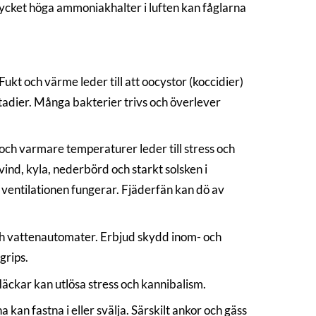
ycket höga ammoniakhalter i luften kan fåglarna
kt och värme leder till att oocystor (koccidier)
stadier. Många bakterier trivs och överlever
e och varmare temperaturer leder till stress och
 vind, kyla, nederbörd och starkt solsken i
tt ventilationen fungerar. Fjäderfän kan dö av
 och vattenautomater. Erbjud skydd inom- och
grips.
läckar kan utlösa stress och kannibalism.
kan fastna i eller svälja. Särskilt ankor och gäss