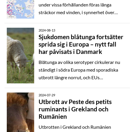
är okänt gällande infektionsdynamiken för
under vissa förhållanden föras långa
BTV 3 då sjukdomen är ny både för Sverige
sträckor med vinden, i synnerhet över
och Europa.
öppet vatten. Det är nu mycket hög risk att
BTV-3 redan spridits eller kommer spridas
2024-08-13
till södra/sydvästra Sverige.
Sjukdomen blåtunga fortsätter
sprida sig i Europa – nytt fall
har påvisats i Danmark
Blåtunga av olika serotyper cirkulerar nu
ständigt i södra Europa med sporadiska
utbrott längre norrut, och EUs
djurhälsolagstiftning kräver idag inte att
medlemsstaterna bekämpar sjukdomen. I
2024-07-29
de flesta av de länder som nu drabbats har
Utbrott av Peste des petits
ruminants i Grekland och
staten därför i princip släppt ansvaret för
Rumänien
sjukdomen och man strävar inte efter
officiell sjukdomsfrihet. Detta påverkar
Utbrotten i Grekland och Rumänien
även hur Sverige kan bekämpa blåtunga.