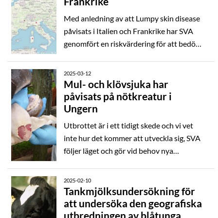
Frankrike
rabiesfritt och senast de hade ett fall av
Med anledning av att Lumpy skin disease
rabies hos hund var 2021.
påvisats i Italien och Frankrike har SVA
genomfört en riskvärdering för att bedöma
risken att smitta från de pågående
utbrotten spridits till Sverige. I nuläget
2025-03-12
bedöms risken som försumbar. Italien och
Mul- och klövsjuka har
påvisats på nötkreatur i
Frankrike har vidtagit åtgärder för att
Ungern
förhindra vidare spridning. Beroende på
hur situationen utvecklar sig kan nya
Utbrottet är i ett tidigt skede och vi vet
riskvärderingar behöva genomföras.
inte hur det kommer att utveckla sig, SVA
följer läget och gör vid behov nya
riskvärderingar. Att mul- och klövsjuka nu
förekommit inom EU två gånger med bara
2025-02-10
några månaders mellanrum är ett
Tankmjölksundersökning för
att undersöka den geografiska
observandum. Utbrotten har inte en
utbredningen av blåtunga
gemensam smittkälla, men för båda är det