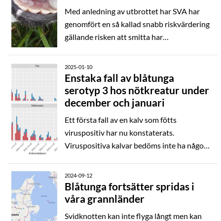
Med anledning av utbrottet har SVA har
genomfört en så kallad snabb riskvärdering
gällande risken att smitta har
introducerats till Sverige från det aktuella
utbrottet. I denna har förutom kunskap om
2025-01-10
virusets egenskaper och epidemiologi och
Enstaka fall av blåtunga
serotyp 3 hos nötkreatur under
om smittläget i det aktuella utbrottet, även
december och januari
importer av djur och andra möjliga
smittvägar, beaktats.
Ett första fall av en kalv som fötts
viruspositiv har nu konstaterats.
Viruspositiva kalvar bedöms inte ha någon
större betydelse för hur smittspridningen
blir under 2025 utan SVA bedömer att
2024-09-12
inblåsande, infekterade svidknott kommer
Blåtunga fortsätter spridas i
våra grannländer
vara det som har störst påverkan på
smittspridningen. Dock är det mycket som
Svidknotten kan inte flyga långt men kan