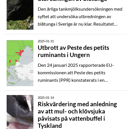
hittills okänt hur smittan introducerats till
Den årliga tankmjölksundersökningen med
landet och till besättningarna.
syftet att undersöka utbredningen av
blåtunga i Sverige är nu klar. Resultatet
speglar den geografiska spridningen av
sjukdomen under hela säsongen då det är
2025-01-31
antikroppsförekomst som mäts, det vill
Utbrott av Peste des petits
ruminants i Ungern
säga inte aktiv infektion. Utifrån resultatet
kan SVA konstatera att infektionen under
Den 24 januari 2025 rapporterade EU-
hösten spridits i hela sydvästra Sverige,
kommissionen att Peste des petits
både längs kust- och i inlandet och att
ruminants (PPR) konstaterats i en
Halland och Skåne län utmärker sig med
fårbesättning i Szentgyörgyvölgy i västra
hög andel provtagna besättningar med
Ungern. Smittan upptäcktes i en
2025-01-14
antikroppar mot blåtunga.
besättning som nyligen, på laglig väg,
Riskvärdering med anledning
av att mul- och klövsjuka
importerat djur från Rumänien.
påvisats på vattenbuffel i
Tyskland