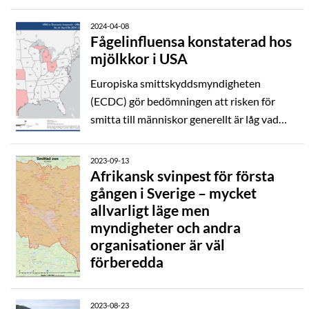
temperatur och klimat) och när ett vaccin
finns tillgängligt. Att skydda boskap från
2024-04-08
knottangrepp är svårt och utan
Fågelinfluensa konstaterad hos
mjölkkor i USA
omfattande vaccinationsinsatser förväntas
smittspridningen av BTV3 i Europa bli stor
Europiska smittskyddsmyndigheten
under 2024. Vid tidigare utbrott av
(ECDC) gör bedömningen att risken för
blåtunga (blåtungevirus serotyp 8, BTV8)
smitta till människor generellt är låg vad
krävdes flera vektorsäsonger innan
gäller fågelinfluensa av den aktuella kladen
smittan nådde Sverige.
2.3.4.4b. För personer som exponeras för
2023-09-13
fåglar eller däggdjur infekterade med
Afrikansk svinpest för första
gången i Sverige – mycket
högpatogen fågelinfluensa är risken för
allvarligt läge men
smitta något högre enligt bedömningen.
myndigheter och andra
organisationer är väl
förberedda
2023-08-23