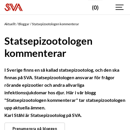
(0)
SMITTA
DJURSLAG
Aktuellt
Bloggar
Statsepizootologen kommenterar
ÅR
Statsepizootologen
2024
kommenterar
2023
2022
I Sverige finns en så kallad statsepizootolog, och den ska
2021
finnas på SVA. Statsepizootologen ansvarar för frågor
rörande epizootier och andra allvarliga
2020
infektionssjukdomar hos djur. Här i vår blogg
2019
"Statsepizootologen kommenterar" tar statsepizootologen
upp aktuella ämnen.
2018
Karl Ståhl är Statsepizootolog på SVA.
2017
Prenumerera på bloggen
2016