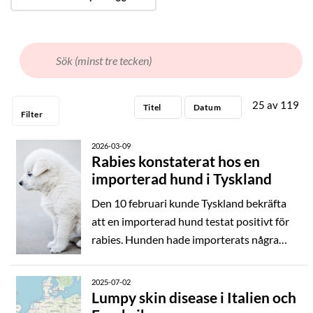
2015
2014
2013
2012
25
av
119
Titel
Datum
Filter
2011
2026-03-09
Rabies konstaterat hos en
importerad hund i Tyskland
Den 10 februari kunde Tyskland bekräfta
att en importerad hund testat positivt för
rabies. Hunden hade importerats några
månader tidigare genom en organisation
som förmedlar hundar från Ryssland till
2025-07-02
flera länder i Europa. Tyskland är, precis
Lumpy skin disease i Italien och
som Sverige, ett land som klassas som