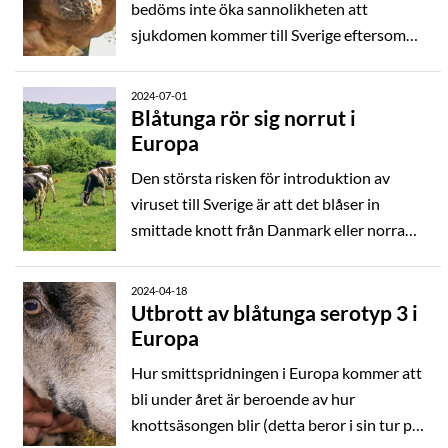
bedöms inte öka sannolikheten att
sjukdomen kommer till Sverige eftersom
ingen införsel av levande får, getter eller
något avelsmaterial så som sperma eller
2024-07-01
embryon har skett från dessa länder under
Blåtunga rör sig norrut i
Europa
de senaste tre månaderna. Inte heller har
några obehandlade hudar eller ull, som
Den största risken för introduktion av
skulle kunna föra med sig smittan, förts in
viruset till Sverige är att det blåser in
under samma period från något av dessa
smittade knott från Danmark eller norra
länder.
Tyskland. För att det ska ske krävs en
relativt hög förekomst av både smittade
2024-04-18
djur och knott i dessa områden. I dagsläget
Utbrott av blåtunga serotyp 3 i
Europa
har det inte rapporterats fall av blåtunga
från Danmark eller från de delar av
Hur smittspridningen i Europa kommer att
Tyskland som gränsar mot Östersjön eller
bli under året är beroende av hur
Danmark.
knottsäsongen blir (detta beror i sin tur på