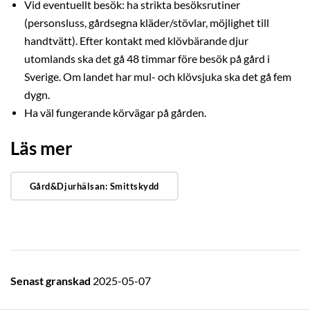
Vid eventuellt besök: ha strikta besöksrutiner
(personsluss, gårdsegna kläder/stövlar, möjlighet till
handtvätt). Efter kontakt med klövbärande djur
utomlands ska det gå 48 timmar före besök på gård i
Sverige. Om landet har mul- och klövsjuka ska det gå fem
dygn.
Ha väl fungerande körvägar på gården.
Läs mer
Gård&Djurhälsan: Smittskydd
Senast granskad
2025-05-07