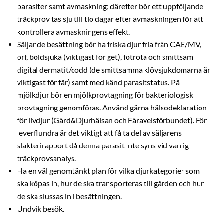
parasiter samt avmaskning; därefter bör ett uppföljande
träckprov tas sju till tio dagar efter avmaskningen för att
kontrollera avmaskningens effekt.
Säljande besättning bör ha friska djur fria från CAE/MV,
orf, böldsjuka (viktigast för get), fotröta och smittsam
digital dermatit/codd (de smittsamma klövsjukdomarna är
viktigast för får) samt med känd parasitstatus. På
mjölkdjur bör en mjölkprovtagning för bakteriologisk
provtagning genomföras. Använd gärna hälsodeklaration
för livdjur (Gård&Djurhälsan och Fåravelsförbundet). För
leverflundra är det viktigt att få ta del av säljarens
slakterirapport då denna parasit inte syns vid vanlig
träckprovsanalys.
Ha en väl genomtänkt plan för vilka djurkategorier som
ska köpas in, hur de ska transporteras till gården och hur
de ska slussas in i besättningen.
Undvik besök.