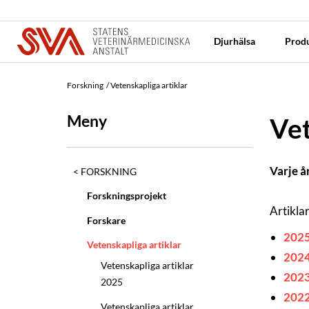
Djurhälsa
Produ
Forskning
Vetenskapliga artiklar
Meny
Vet
Varje å
FORSKNING
Forskningsprojekt
Artikla
Forskare
202
Vetenskapliga artiklar
202
Vetenskapliga artiklar
202
2025
202
Vetenskapliga artiklar