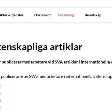
kter & tjänster
Dokument
Forskning
Beredskap
enskapliga artiklar
r publicerar medarbetare vid SVA artiklar i internationella 
r publicerade av SVA-medarbetare i internationella vetenskapl
5
4
3
2