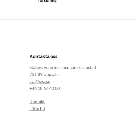
forskning
Kontakta oss
Statens veterinärmedicinska anstalt
751 89 Uppsala
sva@sva.se
+46 18 67 40 00
Kontakt
Hitta hit