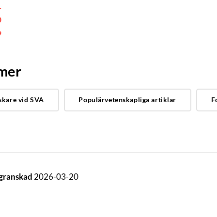
1
0
9
 mer
skare vid SVA
Populärvetenskapliga artiklar
F
 granskad
2026-03-20