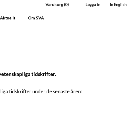
Varukorg
(0)
Logga in
In English
Aktuellt
Om SVA
vetenskapliga tidskrifter.
iga tidskrifter under de senaste åren: