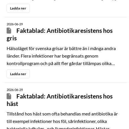
och smittskyddsåtgärder kan man hindra att fåglarna
Ladda ner
infekteras av många smittämnen.
2026-06-29
Faktablad: Antibiotikaresistens hos
gris
Hälsoläget för svenska grisar är bättre än i många andra
länder. Flera infektioner har begränsats genom
kontrollprogram och på allt fler gårdar tillämpas olika
system för att minska risken för smittspridning.
Ladda ner
2026-06-29
Faktablad: Antibiotikaresistens hos
häst
Tillstånd hos häst som ofta behandlas med antibiotika är
till exempel infektioner hos föl, sårinfektioner, olika
bakteriella luftvägs- och livmoderinfektioner. Hästar