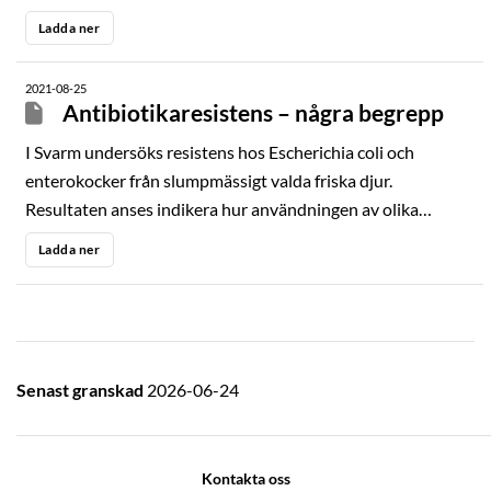
med fokus på att förebygga sjuklighet. Nära samverkan
Ladda ner
mellan myndigheter, akademi, organisationer och
djurägare gör att känd kunskap kommer till användning i
2021-08-25
praktiken.
Antibiotikaresistens – några begrepp
I Svarm undersöks resistens hos Escherichia coli och
enterokocker från slumpmässigt valda friska djur.
Resultaten anses indikera hur användningen av olika
antibiotika över tid påverkar resistens hos
Ladda ner
djurpopulationens normala bakterieflora. Därför används
ofta begreppet indikatorbakterier för denna typ av
undersökning. Normalfloran anses
Senast granskad
2026-06-24
Kontakta oss