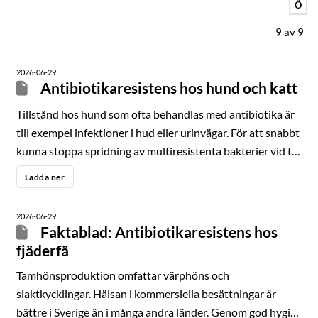
Ö
9
av
9
2026-06-29
Antibiotikaresistens hos hund och katt
Tillstånd hos hund som ofta behandlas med antibiotika är
till exempel infektioner i hud eller urinvägar. För att snabbt
kunna stoppa spridning av multiresistenta bakterier vid till
exempel djursjukhus är god hygien, klok
Ladda ner
antibiotikaanvändning samt att smittade djur upptäcks
tidigt avgörande.
2026-06-29
Faktablad: Antibiotikaresistens hos
fjäderfä
Tamhönsproduktion omfattar värphöns och
slaktkycklingar. Hälsan i kommersiella besättningar är
bättre i Sverige än i många andra länder. Genom god hygien