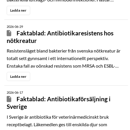
drabbas lätt av störningar i tarmfloran och därför kan vissa
Ladda ner
antibiotika inte användas.
2026-06-29
Faktablad: Antibiotikaresistens hos
nötkreatur
Resistensläget bland bakterier från svenska nötkreatur är
totalt sett gynnsamt i ett internationellt perspektiv.
Enstaka fall av oönskad resistens som MRSA och ESBL-
bildande tarmbakterier påvisas.
Ladda ner
2026-06-17
Faktablad: Antibiotikaförsäljning i
Sverige
I Sverige är antibiotika för veterinärmedicinskt bruk
receptbelagt. Läkemedlen ges till enskilda djur som