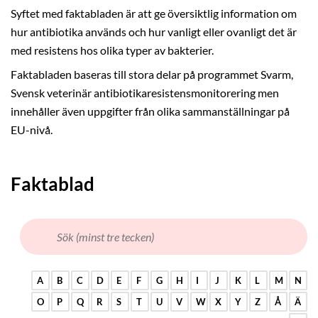
Syftet med faktabladen är att ge översiktlig information om
hur antibiotika används och hur vanligt eller ovanligt det är
med resistens hos olika typer av bakterier.
Faktabladen baseras till stora delar på programmet Svarm,
Svensk veterinär antibiotikaresistensmonitorering men
innehåller även uppgifter från olika sammanställningar på
EU-nivå.
Faktablad
A
B
C
D
E
F
G
H
I
J
K
L
M
N
O
P
Q
R
S
T
U
V
W
X
Y
Z
Å
Ä