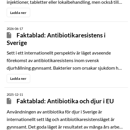
injektioner, tabletter eller lokalbehandling, men också till
grupper av djur i fodret eller dricksvattnet. I många länder
Ladda ner
används antibiotika utan veterinärmedicinska skäl i foder
för att öka djurens tillväxt. Detta förbjöds i Sverige 1986
2026-06-17
och inom EU år 2006.
Faktablad: Antibiotikaresistens i
Sverige
Sett i ett internationellt perspektiv är läget avseende
förekomst av antibiotikaresistens inom svensk
djurhållning gynnsamt. Bakterier som orsakar sjukdom hos
djur är oftast känsliga för de antibiotika som används vid
Ladda ner
behandling.
2025-12-11
Faktablad: Antibiotika och djur i EU
Användningen av antibiotika för djur i Sverige är
internationellt sett låg och antibiotikaresistensläget är
gynnsamt. Det goda läget är resultatet av många års arbete