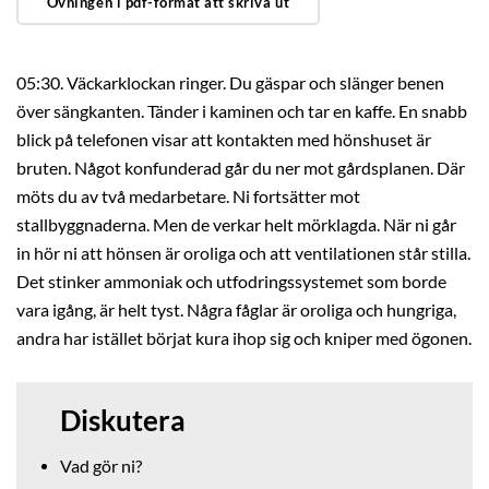
Övningen i pdf-format att skriva ut
05:30. Väckarklockan ringer. Du gäspar och slänger benen
över sängkanten. Tänder i kaminen och tar en kaffe. En snabb
blick på telefonen visar att kontakten med hönshuset är
bruten. Något konfunderad går du ner mot gårdsplanen. Där
möts du av två medarbetare. Ni fortsätter mot
stallbyggnaderna. Men de verkar helt mörklagda. När ni går
in hör ni att hönsen är oroliga och att ventilationen står stilla.
Det stinker ammoniak och utfodringssystemet som borde
vara igång, är helt tyst. Några fåglar är oroliga och hungriga,
andra har istället börjat kura ihop sig och kniper med ögonen.
Diskutera
Vad gör ni?