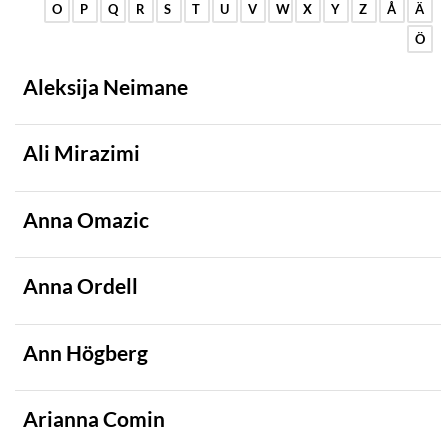
O
P
Q
R
S
T
U
V
W
X
Y
Z
Å
Ä
Ö
Aleksija Neimane
Ali Mirazimi
Anna Omazic
Anna Ordell
Ann Högberg
Arianna Comin