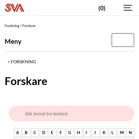
(0)
Forskning
Forskare
Meny
FORSKNING
Forskare
A
B
C
D
E
F
G
H
I
J
K
L
M
N