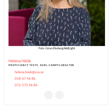
Foto: Göran Ekeberg/AddLight
Helena Höök
PROFICIENCY TESTS, EURL-CAMPYLOBACTER
helena.hook@sva.se
018-67 46 86
072-572 46 86