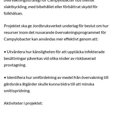
övervakningsstrategi för Campylobacter hos svensk
slaktkyckling, med bibehållet eller förbättrat skydd för
folkhälsan.
Projektet ska ge Jordbruksverket underlag för beslut om hur
resurser inom det nuvarande övervakningsprogrammet för
Campylobacter kan användas mer effektivt genom att:
• Utvärdera hur känsligheten för att upptäcka infekterade
besättningar påverkas vid olika nivåer av riskbaserad
provtagning.
• Identifiera hur omfördelning av medel från övervakning till
gårdsnära åtgärder skulle kunna bidra till att minska
smittspridning.
Aktiviteter i projektet: