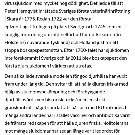
virussjukdom med mycket hög dödlighet. Det ledde till att
Peter Hernqvist inrättade Sveriges första veterinärinrättning
i Skara år 1775. Redan 1722 var den första
epizootilagstiftningen på plats i Sverige och 1745 kom en
kunglig förordning om införselförbud för nötkreatur från
Holstein (i nuvarande Tyskland) och Holland just för att
stoppa boskapspestsmittan. Efter 1700-talet har sjukdomen
inte förekommit i Sverige och år 2011 blev boskapspest den
första djursjukdomen i världen att utrotas.
Den så kallade svenska modellen för god djurhälsa har vuxit
fram under lång tid. Den syftar till att hålla djuren friska med
hjälp av sjukdomsbekämpning och förebyggande
djurhälsovård, men historiskt också med en strikt
gränskontroll, något som lättats på i och med EU-inträdet. I
många andra länder har i stället vacciner och antibiotika varit
de främsta redskapen för att hålla djuren friska. Nolltolerans
mot många sjukdomar har sedan länge varit ledordet för