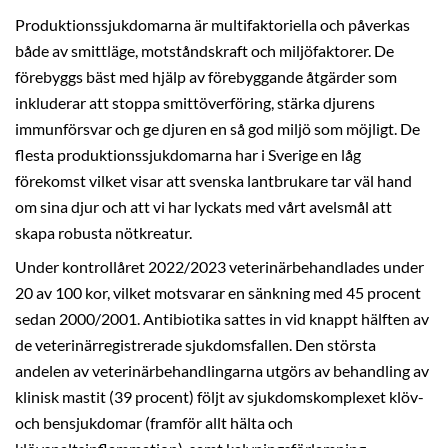
Produktionssjukdomarna är multifaktoriella och påverkas
både av smittläge, motståndskraft och miljöfaktorer. De
förebyggs bäst med hjälp av förebyggande åtgärder som
inkluderar att stoppa smittöverföring, stärka djurens
immunförsvar och ge djuren en så god miljö som möjligt. De
flesta produktionssjukdomarna har i Sverige en låg
förekomst vilket visar att svenska lantbrukare tar väl hand
om sina djur och att vi har lyckats med vårt avelsmål att
skapa robusta nötkreatur.
Under kontrollåret 2022/2023 veterinärbehandlades under
20 av 100 kor, vilket motsvarar en sänkning med 45 procent
sedan 2000/2001. Antibiotika sattes in vid knappt hälften av
de veterinärregistrerade sjukdomsfallen. Den största
andelen av veterinärbehandlingarna utgörs av behandling av
klinisk mastit (39 procent) följt av sjukdomskomplexet klöv-
och bensjukdomar (framför allt hälta och