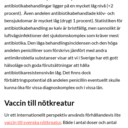
antibiotikabehandlingar ligger på en mycket låg nivå (<2
procent). Även andelen antibiotikabehandlade klöv- och
bensjukdomar är mycket låg (drygt 1 procent). Statistiken för
antibiotikabehandling av kalv är bristfällig, men sannolikt är
luftvägsinfektioner det sjukdomskomplex som kräver mest
antibiotika. Den låga behandlingsincidensen och den höga
andelen penicilliner som förskrivs jämfört med andra
antimikrobiella substanser visar att vi i Sverige har ett gott
hälsoläge och goda förutsättningar att hålla
antibiotikaresistensnivån låg. Det finns dock
förbättringspotential då andelen penicillin eventuellt skulle
kunna öka för vissa diagnoskomplex och i vissa län.
Vaccin till nötkreatur
Ur ett internationellt perspektiv används förhållandevis lite
vaccin till svenska nötkreatur
. Både i antal doser och antal