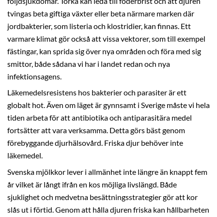
följdsjukdomar. Torka kan leda till foderbrist och att djuren
tvingas beta giftiga växter eller beta närmare marken där
jordbakterier, som listeria och klostridier, kan finnas. Ett
varmare klimat gör också att vissa vektorer, som till exempel
fästingar, kan sprida sig över nya områden och föra med sig
smittor, både sådana vi har i landet redan och nya
infektionsagens.
Läkemedelsresistens hos bakterier och parasiter är ett
globalt hot. Även om läget är gynnsamt i Sverige måste vi hela
tiden arbeta för att antibiotika och antiparasitära medel
fortsätter att vara verksamma. Detta görs bäst genom
förebyggande djurhälsovård. Friska djur behöver inte
läkemedel.
Svenska mjölkkor lever i allmänhet inte längre än knappt fem
år vilket är långt ifrån en kos möjliga livslängd. Både
sjuklighet och medvetna besättningsstrategier gör att kor
slås ut i förtid. Genom att hålla djuren friska kan hållbarheten