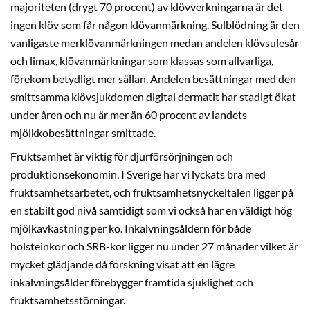
majoriteten (drygt 70 procent) av klövverkningarna är det
ingen klöv som får någon klövanmärkning. Sulblödning är den
vanligaste merklövanmärkningen medan andelen klövsulesår
och limax, klövanmärkningar som klassas som allvarliga,
förekom betydligt mer sällan. Andelen besättningar med den
smittsamma klövsjukdomen digital dermatit har stadigt ökat
under åren och nu är mer än 60 procent av landets
mjölkkobesättningar smittade.
Fruktsamhet är viktig för djurförsörjningen och
produktionsekonomin. I Sverige har vi lyckats bra med
fruktsamhetsarbetet, och fruktsamhetsnyckeltalen ligger på
en stabilt god nivå samtidigt som vi också har en väldigt hög
mjölkavkastning per ko. Inkalvningsåldern för både
holsteinkor och SRB-kor ligger nu under 27 månader vilket är
mycket glädjande då forskning visat att en lägre
inkalvningsålder förebygger framtida sjuklighet och
fruktsamhetsstörningar.