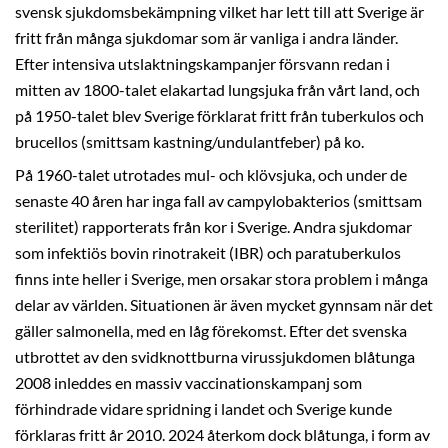
svensk sjukdomsbekämpning vilket har lett till att Sverige är
fritt från många sjukdomar som är vanliga i andra länder.
Efter intensiva utslaktningskampanjer försvann redan i
mitten av 1800-talet elakartad lungsjuka från vårt land, och
på 1950-talet blev Sverige förklarat fritt från tuberkulos och
brucellos (smittsam kastning/undulantfeber) på ko.
På 1960-talet utrotades mul- och klövsjuka, och under de
senaste 40 åren har inga fall av campylobakterios (smittsam
sterilitet) rapporterats från kor i Sverige. Andra sjukdomar
som infektiös bovin rinotrakeit (IBR) och paratuberkulos
finns inte heller i Sverige, men orsakar stora problem i många
delar av världen. Situationen är även mycket gynnsam när det
gäller salmonella, med en låg förekomst. Efter det svenska
utbrottet av den svidknottburna virussjukdomen blåtunga
2008 inleddes en massiv vaccinationskampanj som
förhindrade vidare spridning i landet och Sverige kunde
förklaras fritt år 2010. 2024 återkom dock blåtunga, i form av