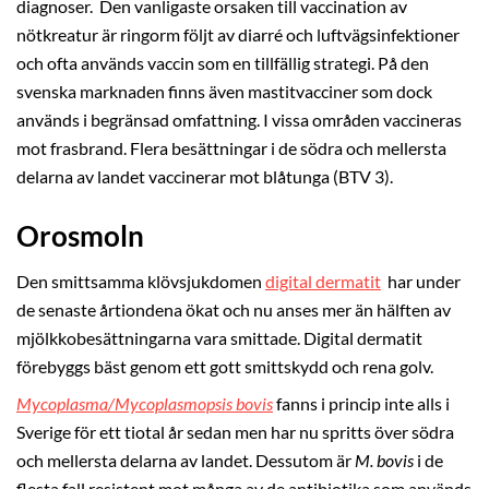
diagnoser. Den vanligaste orsaken till vaccination av
nötkreatur är ringorm följt av diarré och luftvägsinfektioner
och ofta används vaccin som en tillfällig strategi. På den
svenska marknaden finns även mastitvacciner som dock
används i begränsad omfattning. I vissa områden vaccineras
mot frasbrand. Flera besättningar i de södra och mellersta
delarna av landet vaccinerar mot blåtunga (BTV 3).
Orosmoln
Den smittsamma klövsjukdomen
digital dermatit
har under
de senaste årtiondena ökat och nu anses mer än hälften av
mjölkkobesättningarna vara smittade. Digital dermatit
förebyggs bäst genom ett gott smittskydd och rena golv.
Mycoplasma/Mycoplasmopsis bovis
fanns i princip inte alls i
Sverige för ett tiotal år sedan men har nu spritts över södra
och mellersta delarna av landet. Dessutom är
M. bovis
i de
flesta fall resistent mot många av de antibiotika som används