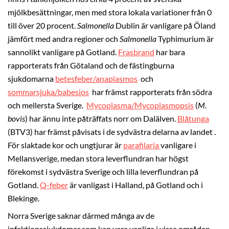
mjölkbesättningar, men med stora lokala variationer från 0
till över 20 procent.
Salmonella
Dublin är vanligare på Öland
jämfört med andra regioner och
Salmonella
Typhimurium är
sannolikt vanligare på Gotland.
Frasbrand
har bara
rapporterats från Götaland och de fästingburna
sjukdomarna
betesfeber/anaplasmos
och
sommarsjuka/babesios
har främst rapporterats från södra
och mellersta Sverige.
Mycoplasma/Mycoplasmopsis
(
M.
bovis
) har ännu inte påträffats norr om Dalälven.
Blåtunga
(BTV3) har främst påvisats i de sydvästra delarna av landet .
För slaktade kor och ungtjurar är
parafilaria
vanligare i
Mellansverige, medan stora leverflundran har högst
förekomst i sydvästra Sverige och lilla leverflundran på
Gotland.
Q-feber
är vanligast i Halland, på Gotland och i
Blekinge.
Norra Sverige saknar därmed många av de