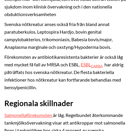
sjukdom inom klinisk övervakning och i den nationella
obduktionsverksamheten
Svenska nötkreatur anses också fria från bland annat
paratuberkulos, Leptospira Hardjo, bovin genital
campylobakterios, trikomoniasis, Babesia bovis/major,
Anaplasma marginale och oxstyng/Hypoderma bovis.
Förekomsten av antibiotikaresistenta bakterier är också låg
med mycket få fall av MRSA och ESBL.
ESBL
har aldrig
CARBA
påträffats hos svenska nötkreatur. De flesta bakteriella
infektioner hos nötkreatur kan fortfarande behandlas med
bensylpenicillin.
Regionala skillnader
Salmonellaförekomsten
är låg. Regelbundet återkommande
tankmjölksövervakning visar att antikroppar mot salmonella
finns i tankmjölken hos cirka 4 procent av svenska