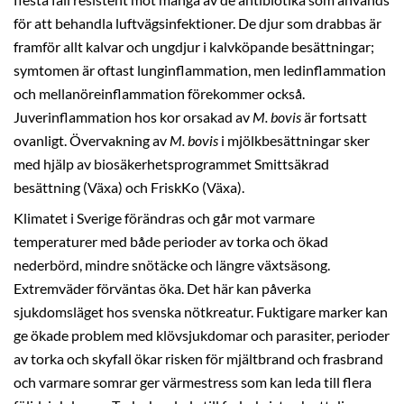
för att behandla luftvägsinfektioner. De djur som drabbas är
framför allt kalvar och ungdjur i kalvköpande besättningar;
symtomen är oftast lunginflammation, men ledinflammation
och mellanöreinflammation förekommer också.
Juverinflammation hos kor orsakad av
M. bovis
är fortsatt
ovanligt. Övervakning av
M. bovis
i mjölkbesättningar sker
med hjälp av biosäkerhetsprogrammet Smittsäkrad
besättning (Växa) och FriskKo (Växa).
Klimatet i Sverige förändras och går mot varmare
temperaturer med både perioder av torka och ökad
nederbörd, mindre snötäcke och längre växtsäsong.
Extremväder förväntas öka. Det här kan påverka
sjukdomsläget hos svenska nötkreatur. Fuktigare marker kan
ge ökade problem med klövsjukdomar och parasiter, perioder
av torka och skyfall ökar risken för mjältbrand och frasbrand
och varmare somrar ger värmestress som kan leda till flera