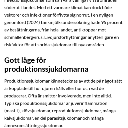
infektionssjukdomar som kan vara vanliga i vissa områden
söderut i landet. Med ett varmare klimat kan dock både
vektorer och infektioner förflytta sig norrut. I en nyligen
genomförd (2024) tankmjölksundersökning hade 95 procent
av besättningarna, från hela landet, antikroppar mot
schmallenbergvirus. Livdjursförflyttningar är ytterligare en
riskfaktor för att sprida sjukdomar till nya områden.
Gott läge för
produktionssjukdomarna
Produktionssjukdomar kännetecknas av att de på något sätt
är kopplade till hur djuren hålls eller hur och vad de
producerar. Ofta är smittor involverade, men inte alltid.
Typiska produktionssjukdomar är juverinflammation
(mastit), klövsjukdomar, reproduktionssjukdomar, många
kalvsjukdomar, en del parasitsjukdomar och många
ämnesomsättningssjukdomar.