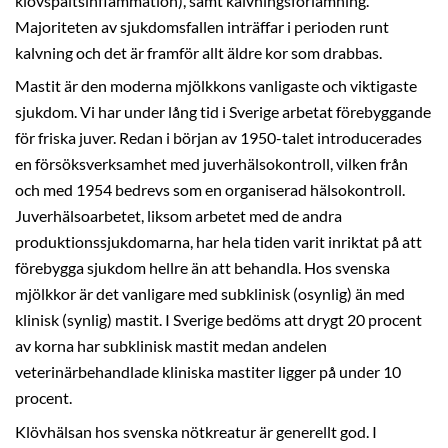
klövspaltsinflammation), samt kalvningsförlamning.
Majoriteten av sjukdomsfallen inträffar i perioden runt
kalvning och det är framför allt äldre kor som drabbas.
Mastit är den moderna mjölkkons vanligaste och viktigaste
sjukdom. Vi har under lång tid i Sverige arbetat förebyggande
för friska juver. Redan i början av 1950-talet introducerades
en försöksverksamhet med juverhälsokontroll, vilken från
och med 1954 bedrevs som en organiserad hälsokontroll.
Juverhälsoarbetet, liksom arbetet med de andra
produktionssjukdomarna, har hela tiden varit inriktat på att
förebygga sjukdom hellre än att behandla. Hos svenska
mjölkkor är det vanligare med subklinisk (osynlig) än med
klinisk (synlig) mastit. I Sverige bedöms att drygt 20 procent
av korna har subklinisk mastit medan andelen
veterinärbehandlade kliniska mastiter ligger på under 10
procent.
Klövhälsan hos svenska nötkreatur är generellt god. I