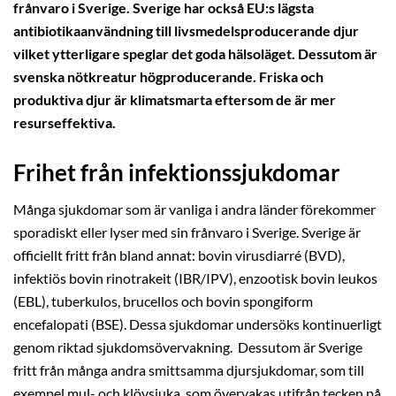
frånvaro i Sverige. Sverige har också EU:s lägsta
antibiotikaanvändning till livsmedelsproducerande djur
vilket ytterligare speglar det goda hälsoläget. Dessutom är
svenska nötkreatur högproducerande. Friska och
produktiva djur är klimatsmarta eftersom de är mer
resurseffektiva.
Frihet från infektionssjukdomar
Många sjukdomar som är vanliga i andra länder förekommer
sporadiskt eller lyser med sin frånvaro i Sverige. Sverige är
officiellt fritt från bland annat: bovin virusdiarré (BVD),
infektiös bovin rinotrakeit (IBR/IPV), enzootisk bovin leukos
(EBL), tuberkulos, brucellos och bovin spongiform
encefalopati (BSE). Dessa sjukdomar undersöks kontinuerligt
genom riktad sjukdomsövervakning. Dessutom är Sverige
fritt från många andra smittsamma djursjukdomar, som till
exempel mul- och klövsjuka, som övervakas utifrån tecken på