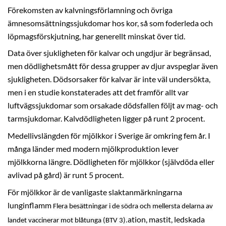
Förekomsten av kalvningsförlamning och övriga
ämnesomsättningssjukdomar hos kor, så som foderleda och
löpmagsförskjutning, har generellt minskat över tid.
Data över sjukligheten för kalvar och ungdjur är begränsad,
men dödlighetsmått för dessa grupper av djur avspeglar även
sjukligheten. Dödsorsaker för kalvar är inte väl undersökta,
men i en studie konstaterades att det framför allt var
luftvägssjukdomar som orsakade dödsfallen följt av mag- och
tarmsjukdomar. Kalvdödligheten ligger på runt 2 procent.
Medellivslängden för mjölkkor i Sverige är omkring fem år. I
många länder med modern mjölkproduktion lever
mjölkkorna längre. Dödligheten för mjölkkor (självdöda eller
avlivad på gård) är runt 5 procent.
För mjölkkor är de vanligaste slaktanmärkningarna
lunginflamm
Flera besättningar i de södra och mellersta delarna av
ation, mastit, ledskada
landet vaccinerar mot blåtunga (BTV 3).