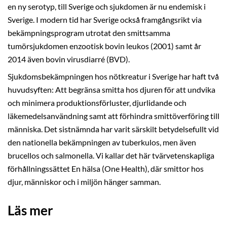
en ny serotyp, till Sverige och sjukdomen är nu endemisk i
Sverige. I modern tid har Sverige också framgångsrikt via
bekämpningsprogram utrotat den smittsamma
tumörsjukdomen enzootisk bovin leukos (2001) samt år
2014 även bovin virusdiarré (BVD).
Sjukdomsbekämpningen hos nötkreatur i Sverige har haft två
huvudsyften: Att begränsa smitta hos djuren för att undvika
och minimera produktionsförluster, djurlidande och
läkemedelsanvändning samt att förhindra smittöverföring till
människa. Det sistnämnda har varit särskilt betydelsefullt vid
den nationella bekämpningen av tuberkulos, men även
brucellos och salmonella. Vi kallar det här tvärvetenskapliga
förhållningssättet En hälsa (One Health), där smittor hos
djur, människor och i miljön hänger samman.
Läs mer