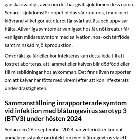
ganska ovanligt, även om det har givit sjukdomen dess namn.
Senare i sjukdomsförloppet bildas sår runt nos, i mun och i
klövrand vilket gör att djuret får svårt att äta och uppvisar
hälta. Allvarliga symtom är vanligast hos får, nötkreatur får
vanligen mildare symtom med salivation, nos- och tårflöde
samt minskad mjölkproduktion.
Om dräktiga får eller kor infekteras kan detta leda till att
fostret aborteras, att lammet eller kalven blir dödfödd eller
till missbildningar hos avkomman. Det finns även rapporter
om att kalvar har fötts med viremi efter att kon infekterats
under dräktigheten.
Sammanställning inrapporterade symtom
vid infektion med blåtungevirus serotyp 3
(BTV3) under hösten 2024
Sedan den 26:e september 2024 har veterinärer kunnat
anmäla misstanke om infektion med blåtungevirus via ett