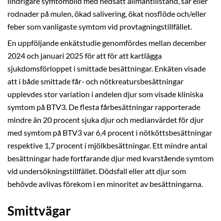
lindrigare symtombild med nedsatt allmäntillstånd, sår eller
rodnader på mulen, ökad salivering, ökat nosflöde och/eller
feber som vanligaste symtom vid provtagningstillfället.
En uppföljande enkätstudie genomfördes mellan december
2024 och januari 2025 för att för att kartlägga
sjukdomsförloppet i smittade besättningar. Enkäten visade
att i både smittade får- och nötkreatursbesättningar
upplevdes stor variation i andelen djur som visade kliniska
symtom på BTV3. De flesta fårbesättningar rapporterade
mindre än 20 procent sjuka djur och medianvärdet för djur
med symtom på BTV3 var 6,4 procent i nötköttsbesättningar
respektive 1,7 procent i mjölkbesättningar. Ett mindre antal
besättningar hade fortfarande djur med kvarstående symtom
vid undersökningstillfället. Dödsfall eller att djur som
behövde avlivas förekom i en minoritet av besättningarna.
Smittvägar