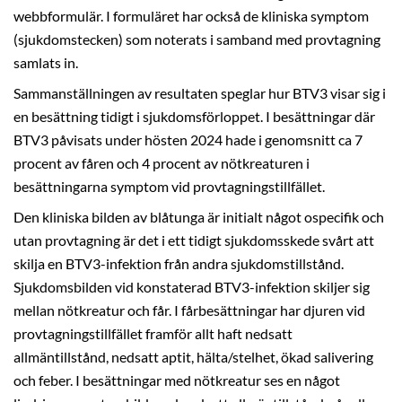
webbformulär. I formuläret har också de kliniska symptom
(sjukdomstecken) som noterats i samband med provtagning
samlats in.
Sammanställningen av resultaten speglar hur BTV3 visar sig i
en besättning tidigt i sjukdomsförloppet. I besättningar där
BTV3 påvisats under hösten 2024 hade i genomsnitt ca 7
procent av fåren och 4 procent av nötkreaturen i
besättningarna symptom vid provtagningstillfället.
Den kliniska bilden av blåtunga är initialt något ospecifik och
utan provtagning är det i ett tidigt sjukdomsskede svårt att
skilja en BTV3-infektion från andra sjukdomstillstånd.
Sjukdomsbilden vid konstaterad BTV3-infektion skiljer sig
mellan nötkreatur och får. I fårbesättningar har djuren vid
provtagningstillfället framför allt haft nedsatt
allmäntillstånd, nedsatt aptit, hälta/stelhet, ökad salivering
och feber. I besättningar med nötkreatur ses en något