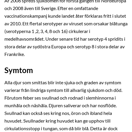
År 2006 spreds sjukdomen för första gången till Nordeuropa
och 2008 även till Sverige. Efter en omfattande
vaccinationskampanj kunde landet åter förklaras fritt i slutet
av 2010. Ett flertal serotyper av viruset som orsakar blåtunga
(serotyperna 1 ,2, 3, 4, 8 och 16) cirkulerar i
medelhavsområdet. Under senare tid har serotyp 4 spridits i
stora delar av sydöstra Europa och serotyp 8 i stora delar av
Frankrike.
Symtom
Alla djur som smittas blir inte sjuka och graden av symtom
varierar från lindriga symtom till allvarlig sjukdom och död.
Förutom feber ses svullnad och rodnad i slemhinnorna i
munhåla och näshåla. Djuren saliverar och har nosflöde.
Svullnad kan också ses kring nos, öron och ibland hela
huvudet. Svullnader kring huvudet kan ge upphov till
cirkulationsstopp i tungan, som då blir blå. Detta är dock