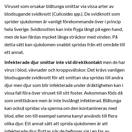
Viruset som orsakar blåtunga smittar via vissa arter av
blodsugande svidknott (
Culicoides spp
.). De svidknott som
sprider sjukdomen är vanligt förekommande över i princip
hela Sverige. Svidknotten kan inte flyga långt på egen hand,
men de kan färdas mycket långa sträckor med vinden. På
detta sätt kan sjukdomen snabbt spridas från ett område till
ett annat.
Infekterade djur smittar inte vid direktkontakt
men de har
virus i blod, vävnader och kroppsvätskor. Det krävs vanligen
blodsugande svidknott för att smittan ska spridas till andra
djur men djur som blir infekterade under dräktigheten kan i
vissa fall föra över viruset till sitt foster. Avkomman föds då
som smittbärare men är inte livslångt infekterad. Blåtunga
kan också spridas via sperma om den kontamineras med
blod, eller om till exempel samma kanyl används till flera
olika djur. Ett annat sätt att sprida sjukdomen är att
infekterade djur flyttas när de befinner sig i en fas av