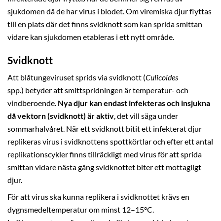
sjukdomen då de har virus i blodet. Om viremiska djur flyttas
till en plats där det finns svidknott som kan sprida smittan
vidare kan sjukdomen etableras i ett nytt område.
Svidknott
Att blåtungeviruset sprids via svidknott (
Culicoides
spp.) betyder att smittspridningen är temperatur- och
vindberoende.
Nya djur kan endast infekteras och insjukna
då vektorn (svidknott) är aktiv
, det vill säga under
sommarhalvåret. När ett svidknott bitit ett infekterat djur
replikeras virus i svidknottens spottkörtlar och efter ett antal
replikationscykler finns tillräckligt med virus för att sprida
smittan vidare nästa gång svidknottet biter ett mottagligt
djur.
För att virus ska kunna replikera i svidknottet krävs en
dygnsmedeltemperatur om minst 12–15°C.