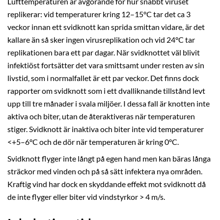
Lufttemperaturen är avgörande för hur snabbt viruset
replikerar: vid temperaturer kring 12–15°C tar det ca 3
veckor innan ett svidknott kan sprida smittan vidare, är det
kallare än så sker ingen virusreplikation och vid 24°C tar
replikationen bara ett par dagar. När svidknottet väl blivit
infektiöst fortsätter det vara smittsamt under resten av sin
livstid, som i normalfallet är ett par veckor. Det finns dock
rapporter om svidknott som i ett dvalliknande tillstånd levt
upp till tre månader i svala miljöer. I dessa fall är knotten inte
aktiva och biter, utan de återaktiveras när temperaturen
stiger. Svidknott är inaktiva och biter inte vid temperaturer
<+5–6°C och de dör när temperaturen är kring 0°C.
Svidknott flyger inte långt på egen hand men kan bäras långa
sträckor med vinden och på så sätt infektera nya områden.
Kraftig vind har dock en skyddande effekt mot svidknott då
de inte flyger eller biter vid vindstyrkor > 4 m/s.