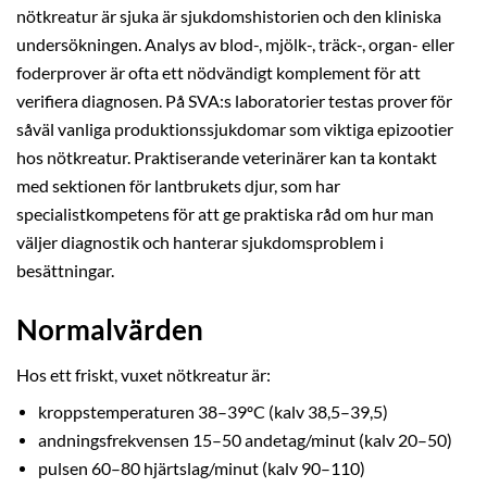
nötkreatur är sjuka är sjukdomshistorien och den kliniska
undersökningen. Analys av blod-, mjölk-, träck-, organ- eller
foderprover är ofta ett nödvändigt komplement för att
verifiera diagnosen. På SVA:s laboratorier testas prover för
såväl vanliga produktionssjukdomar som viktiga epizootier
hos nötkreatur. Praktiserande veterinärer kan ta kontakt
med sektionen för lantbrukets djur, som har
specialistkompetens för att ge praktiska råd om hur man
väljer diagnostik och hanterar sjukdomsproblem i
besättningar.
Normalvärden
Hos ett friskt, vuxet nötkreatur är:
kroppstemperaturen 38–39ºC (kalv 38,5–39,5)
andningsfrekvensen 15–50 andetag/minut (kalv 20–50)
pulsen 60–80 hjärtslag/minut (kalv 90–110)