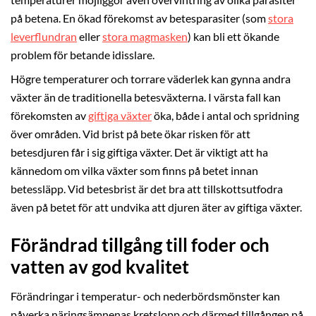
på betena. En ökad förekomst av betesparasiter (som
stora
leverflundran
eller
stora magmasken
) kan bli ett ökande
problem för betande idisslare.
Högre temperaturer och torrare väderlek kan gynna andra
växter än de traditionella betesväxterna. I värsta fall kan
förekomsten av
giftiga växter
öka, både i antal och spridning
över områden. Vid brist på bete ökar risken för att
betesdjuren får i sig giftiga växter. Det är viktigt att ha
kännedom om vilka växter som finns på betet innan
betessläpp. Vid betesbrist är det bra att tillskottsutfodra
även på betet för att undvika att djuren äter av giftiga växter.
Förändrad tillgång till foder och
vatten av god kvalitet
Förändringar i temperatur- och nederbördsmönster kan
påverka näringsämnenas kretslopp och därmed tillgången på