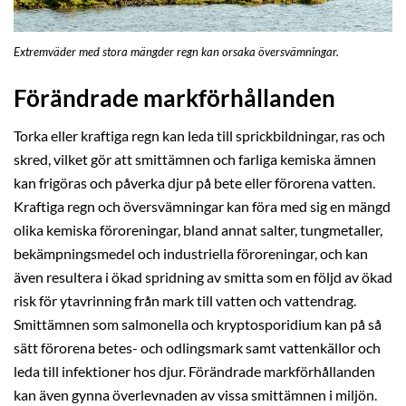
Extremväder med stora mängder regn kan orsaka översvämningar.
Förändrade markförhållanden
Torka eller kraftiga regn kan leda till sprickbildningar, ras och
skred, vilket gör att smittämnen och farliga kemiska ämnen
kan frigöras och påverka djur på bete eller förorena vatten.
Kraftiga regn och översvämningar kan föra med sig en mängd
olika kemiska föroreningar, bland annat salter, tungmetaller,
bekämpningsmedel och industriella föroreningar, och kan
även resultera i ökad spridning av smitta som en följd av ökad
risk för ytavrinning från mark till vatten och vattendrag.
Smittämnen som salmonella och kryptosporidium kan på så
sätt förorena betes- och odlingsmark samt vattenkällor och
leda till infektioner hos djur. Förändrade markförhållanden
kan även gynna överlevnaden av vissa smittämnen i miljön.