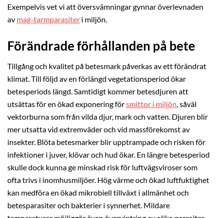
Exempelvis vet vi att översvämningar gynnar överlevnaden
av
mag-tarmparasiter
i miljön.
Förändrade förhållanden på bete
Tillgång och kvalitet på betesmark påverkas av ett förändrat
klimat. Till följd av en förlängd vegetationsperiod ökar
betesperiods längd. Samtidigt kommer betesdjuren att
utsättas för en ökad exponering för
smittor i miljön
, såväl
vektorburna som från vilda djur, mark och vatten. Djuren blir
mer utsatta vid extremväder och vid massförekomst av
insekter. Blöta betesmarker blir upptrampade och risken för
infektioner i juver, klövar och hud ökar. En längre betesperiod
skulle dock kunna ge minskad risk för luftvägsviroser som
ofta trivs i inomhusmiljöer. Hög värme och ökad luftfuktighet
kan medföra en ökad mikrobiell tillväxt i allmänhet och
betesparasiter och bakterier i synnerhet. Mildare
temperaturer möjliggör även övervintring av olika parasiter