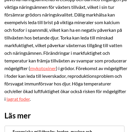
viktiga näringsämnen för växters tillväxt, vilket i sin tur
försämrar grödors näringskvalitet. Dålig markhälsa kan
exempelvis leda till brist på viktiga mineraler som kalcium
och fosfor i spannmål, vilket kan ha en negativ påverkan på
tillväxten hos betande djur. Torka kan leda till minskad
markfuktighet, vilket påverkar växternas tillgång till vatten
och näringsämnen. Förändringar i markfuktighet och
temperatur kan främja tillväxten av svampar som producerar
mögelgifter (
mykotoxiner
) i grödor. Förekomst av mögelgifter
i foder kan leda till leverskador, reproduktionsproblem och
försvagat immunförsvar hos djur. Höga temperaturer
och/eller ökad luftfuktighet ökar också risken för mögelgifter
i
lagrat foder
.
Läs mer
Europeiska miljöbyrån: Jorden, marken och