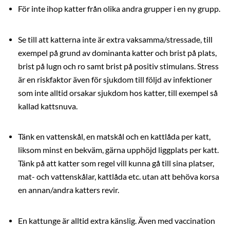
För inte ihop katter från olika andra grupper i en ny grupp.
Se till att katterna inte är extra vaksamma/stressade, till
exempel på grund av dominanta katter och brist på plats,
brist på lugn och ro samt brist på positiv stimulans. Stress
är en riskfaktor även för sjukdom till följd av infektioner
som inte alltid orsakar sjukdom hos katter, till exempel så
kallad kattsnuva.
Tänk en vattenskål, en matskål och en kattlåda per katt,
liksom minst en bekväm, gärna upphöjd liggplats per katt.
Tänk på att katter som regel vill kunna gå till sina platser,
mat- och vattenskålar, kattlåda etc. utan att behöva korsa
en annan/andra katters revir.
En kattunge är alltid extra känslig. Även med vaccination