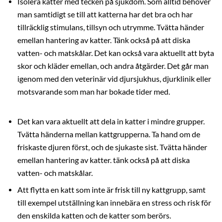
Isolera katter med tecken på sjukdom. Som alltid behöver
man samtidigt se till att katterna har det bra och har
tillräcklig stimulans, tillsyn och utrymme. Tvätta händer
emellan hantering av katter. Tänk också på att diska
vatten- och matskålar. Det kan också vara aktuellt att byta
skor och kläder emellan, och andra åtgärder. Det går man
igenom med den veterinär vid djursjukhus, djurklinik eller
motsvarande som man har bokade tider med.
Det kan vara aktuellt att dela in katter i mindre grupper.
Tvätta händerna mellan kattgrupperna. Ta hand om de
friskaste djuren först, och de sjukaste sist. Tvätta händer
emellan hantering av katter. tänk också på att diska
vatten- och matskålar.
Att flytta en katt som inte är frisk till ny kattgrupp, samt
till exempel utställning kan innebära en stress och risk för
den enskilda katten och de katter som berörs.