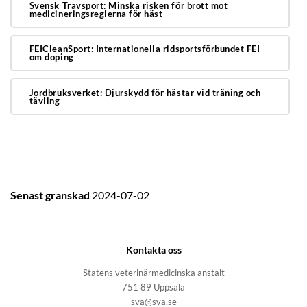
Svensk Travsport: Minska risken för brott mot
medicineringsreglerna för häst
FEICleanSport: Internationella ridsportsförbundet FEI
om doping
Jordbruksverket: Djurskydd för hästar vid träning och
tävling
Senast granskad
2024-07-02
Kontakta oss
Statens veterinärmedicinska anstalt
751 89 Uppsala
sva@sva.se