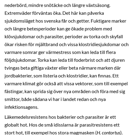
nederbörd, mindre snötäcke och längre växtsäsong.
Extremväder förväntas öka. Det här kan påverka
sjukdomsläget hos svenska får och getter. Fuktigare marker
och längre betesperioder kan ge ökade problem med
klövsjukdomar och parasiter, perioder av torka och skyfall
ökar risken för mjältbrand och vissa klostridiesjukdomar och
varmare somrar ger värmestress som kan leda till flera
följdsjukdomar. Torka kan leda till foderbrist och att djuren
tvingas beta giftiga växter eller beta närmare marken där
jordbakterier, som listeria och klostridier, kan finnas. Ett
varmare klimat gör också att vissa vektorer, som till exempel
fästingar, kan sprida sig över nya områden och föra med sig
smittor, både sådana vi har i landet redan och nya
infektionsagens.
Läkemedelsresistens hos bakterier och parasiter är ett
globalt hot. Hos de små idisslarna är parasitresistens ett
stort hot, till exempel hos stora magmasken (
H. contortus
).