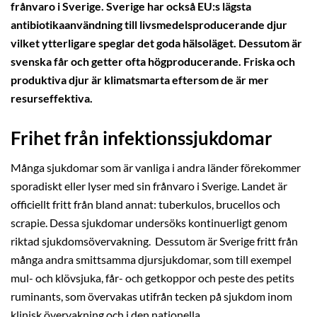
frånvaro i Sverige. Sverige har också EU:s lägsta
antibiotikaanvändning till livsmedelsproducerande djur
vilket ytterligare speglar det goda hälsoläget. Dessutom är
svenska får och getter ofta högproducerande. Friska och
produktiva djur är klimatsmarta eftersom de är mer
resurseffektiva.
Frihet från infektionssjukdomar
Många sjukdomar som är vanliga i andra länder förekommer
sporadiskt eller lyser med sin frånvaro i Sverige. Landet är
officiellt fritt från bland annat: tuberkulos, brucellos och
scrapie. Dessa sjukdomar undersöks kontinuerligt genom
riktad sjukdomsövervakning. Dessutom är Sverige fritt från
många andra smittsamma djursjukdomar, som till exempel
mul- och klövsjuka, får- och getkoppor och peste des petits
ruminants, som övervakas utifrån tecken på sjukdom inom
klinisk övervakning och i den nationella