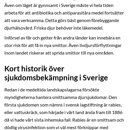
Även om läget är gynnsamt i Sverige måste vi hela tiden
arbeta för att antibiotika och antiparasitära medel fortsätter
att vara verksamma. Detta görs bäst genom förebyggande
djurhälsovård. Friska djur behöver inte läkemedel.
Införsel av får och getter från andra länder kan innebära en
stor risk för att få in nya smittor. Även livdjursförflyttningar
inom landet riskerar att sprida smittor till nya områden.
Kort historik över
sjukdomsbekämpning i Sverige
Redan i de medeltida landskapslagarna försökte
myndigheterna hantera smittsamma djursjukdomar. Den
första sjukdomen som nämns i svensk lagstiftning är rabies,
eller vattuskräck, som härjade i vårt land ända fram till 1886
då vi hade vårt sista inhemska fall. Rabies är en smittsam och
dödlig virusinfektion som vi väl mest förknippar med