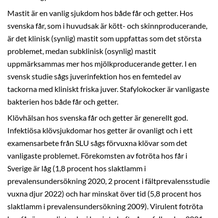
Mastit är en vanlig sjukdom hos både får och getter. Hos
svenska får, som i huvudsak är kött- och skinnproducerande,
är det klinisk (synlig) mastit som uppfattas som det största
problemet, medan subklinisk (osynlig) mastit
uppmärksammas mer hos mjölkproducerande getter. I en
svensk studie sågs juverinfektion hos en femtedel av
tackorna med kliniskt friska juver. Stafylokocker är vanligaste
bakterien hos både får och getter.
Klövhälsan hos svenska får och getter är generellt god.
Infektiösa klövsjukdomar hos getter är ovanligt och i ett
examensarbete från SLU sågs förvuxna klövar som det
vanligaste problemet. Förekomsten av fotröta hos får i
Sverige är låg (1,8 procent hos slaktlamm i
prevalensundersökning 2020, 2 procent i fältprevalensstudie
vuxna djur 2022) och har minskat över tid (5,8 procent hos
slaktlamm i prevalensundersökning 2009). Virulent fotröta