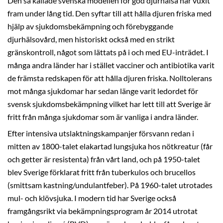
Den så kallade svenska modellen för god djurhälsa har vuxit
fram under lång tid. Den syftar till att hålla djuren friska med
hjälp av sjukdomsbekämpning och förebyggande
djurhälsovård, men historiskt också med en strikt
gränskontroll, något som lättats på i och med EU-inträdet. I
många andra länder har i stället vacciner och antibiotika varit
de främsta redskapen för att hålla djuren friska. Nolltolerans
mot många sjukdomar har sedan länge varit ledordet för
svensk sjukdomsbekämpning vilket har lett till att Sverige är
fritt från många sjukdomar som är vanliga i andra länder.
Efter intensiva utslaktningskampanjer försvann redan i
mitten av 1800-talet elakartad lungsjuka hos nötkreatur (får
och getter är resistenta) från vårt land, och på 1950-talet
blev Sverige förklarat fritt från tuberkulos och brucellos
(smittsam kastning/undulantfeber). På 1960-talet utrotades
mul- och klövsjuka. I modern tid har Sverige också
framgångsrikt via bekämpningsprogram år 2014 utrotat