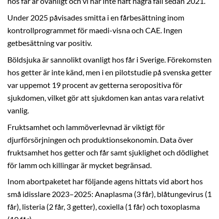
hos får är ovanligt och vi har inte haft några fall sedan 2021.
Under 2025 påvisades smitta i en fårbesättning inom
kontrollprogrammet för maedi-visna och CAE. Ingen
getbesättning var positiv.
Böldsjuka är sannolikt ovanligt hos får i Sverige. Förekomsten
hos getter är inte känd, men i en pilotstudie på svenska getter
var uppemot 19 procent av getterna seropositiva för
sjukdomen, vilket gör att sjukdomen kan antas vara relativt
vanlig.
Fruktsamhet och lammöverlevnad är viktigt för
djurförsörjningen och produktionsekonomin. Data över
fruktsamhet hos getter och får samt sjuklighet och dödlighet
för lamm och killingar är mycket begränsad.
Inom abortpaketet har följande agens hittats vid abort hos
små idisslare 2023–2025: Anaplasma (3 får), blåtungevirus (1
får), listeria (2 får, 3 getter), coxiella (1 får) och toxoplasma