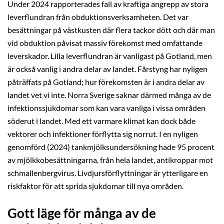
Under 2024 rapporterades fall av kraftiga angrepp av stora
leverflundran från obduktionsverksamheten. Det var
besättningar på västkusten där flera tackor dött och där man
vid obduktion påvisat massiv förekomst med omfattande
leverskador. Lilla leverflundran är vanligast på Gotland, men
är också vanlig i andra delar av landet. Fårstyng har nyligen
påträffats på Gotland; hur förekomsten är i andra delar av
landet vet vi inte. Norra Sverige saknar därmed många av de
infektionssjukdomar som kan vara vanliga i vissa områden
söderut i landet. Med ett varmare klimat kan dock både
vektorer och infektioner förflytta sig norrut. I en nyligen
genomförd (2024) tankmjölksundersökning hade 95 procent
av mjölkkobesättningarna, från hela landet, antikroppar mot
schmallenbergvirus. Livdjursförflyttningar är ytterligare en
riskfaktor för att sprida sjukdomar till nya områden.
Gott läge för många av de