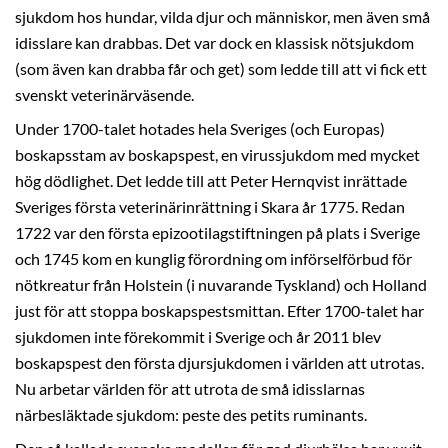
sjukdom hos hundar, vilda djur och människor, men även små
idisslare kan drabbas. Det var dock en klassisk nötsjukdom
(som även kan drabba får och get) som ledde till att vi fick ett
svenskt veterinärväsende.
Under 1700-talet hotades hela Sveriges (och Europas)
boskapsstam av boskapspest, en virussjukdom med mycket
hög dödlighet. Det ledde till att Peter Hernqvist inrättade
Sveriges första veterinärinrättning i Skara år 1775. Redan
1722 var den första epizootilagstiftningen på plats i Sverige
och 1745 kom en kunglig förordning om införselförbud för
nötkreatur från Holstein (i nuvarande Tyskland) och Holland
just för att stoppa boskapspestsmittan. Efter 1700-talet har
sjukdomen inte förekommit i Sverige och år 2011 blev
boskapspest den första djursjukdomen i världen att utrotas.
Nu arbetar världen för att utrota de små idisslarnas
närbesläktade sjukdom: peste des petits ruminants.