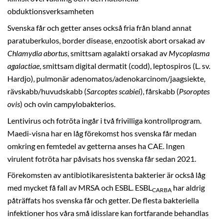
obduktionsverksamheten
Svenska får och getter anses också fria från bland annat
paratuberkulos, border disease, enzootisk abort orsakad av
Chlamydia abortus
, smittsam agalakti orsakad av
Mycoplasma
agalactiae
, smittsam digital dermatit (codd), leptospiros (L. sv.
Hardjo), pulmonär adenomatos/adenokarcinom/jaagsiekte,
rävskabb/huvudskabb (
Sarcoptes scabiei
), fårskabb (
Psoroptes
ovis
) och ovin campylobakterios.
Lentivirus och fotröta ingår i två frivilliga kontrollprogram.
Maedi-visna har en låg förekomst hos svenska får medan
omkring en femtedel av getterna anses ha CAE. Ingen
virulent fotröta har påvisats hos svenska får sedan 2021.
Förekomsten av antibiotikaresistenta bakterier är också låg
med mycket få fall av MRSA och ESBL. ESBL
har aldrig
CARBA
påträffats hos svenska får och getter. De flesta bakteriella
infektioner hos våra små idisslare kan fortfarande behandlas