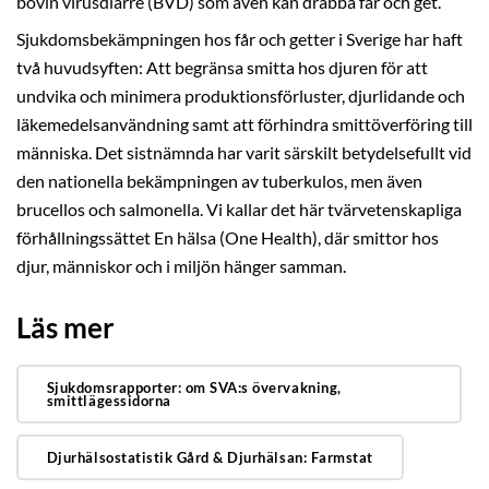
bovin virusdiarré (BVD) som även kan drabba får och get.
Sjukdomsbekämpningen hos får och getter i Sverige har haft
två huvudsyften: Att begränsa smitta hos djuren för att
undvika och minimera produktionsförluster, djurlidande och
läkemedelsanvändning samt att förhindra smittöverföring till
människa. Det sistnämnda har varit särskilt betydelsefullt vid
den nationella bekämpningen av tuberkulos, men även
brucellos och salmonella. Vi kallar det här tvärvetenskapliga
förhållningssättet En hälsa (One Health), där smittor hos
djur, människor och i miljön hänger samman.
Läs mer
Sjukdomsrapporter: om SVA:s övervakning,
smittlägessidorna
Djurhälsostatistik Gård & Djurhälsan: Farmstat