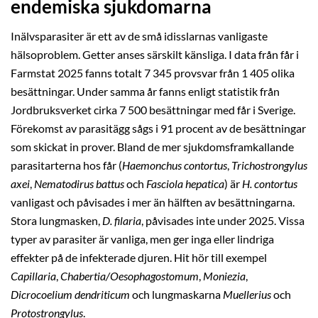
endemiska sjukdomarna
Inälvsparasiter är ett av de små idisslarnas vanligaste
hälsoproblem. Getter anses särskilt känsliga. I data från får i
Farmstat 2025 fanns totalt 7 345 provsvar från 1 405 olika
besättningar. Under samma år fanns enligt statistik från
Jordbruksverket cirka 7 500 besättningar med får i Sverige.
Förekomst av parasitägg sågs i 91 procent av de besättningar
som skickat in prover. Bland de mer sjukdomsframkallande
parasitarterna hos får (
Haemonchus contortus
,
Trichostrongylus
axei
,
Nematodirus battus
och
Fasciola hepatica
) är
H. contortus
vanligast och påvisades i mer än hälften av besättningarna.
Stora lungmasken,
D. filaria
, påvisades inte under 2025. Vissa
typer av parasiter är vanliga, men ger inga eller lindriga
effekter på de infekterade djuren. Hit hör till exempel
Capillaria
,
Chabertia/Oesophagostomum
,
Moniezia
,
Dicrocoelium dendriticum
och lungmaskarna
Muellerius
och
Protostrongylus
.