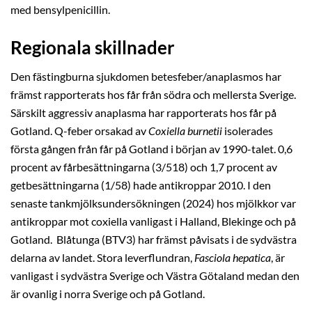
med bensylpenicillin.
Regionala skillnader
Den fästingburna sjukdomen betesfeber/anaplasmos har
främst rapporterats hos får från södra och mellersta Sverige.
Särskilt aggressiv anaplasma har rapporterats hos får på
Gotland. Q-feber orsakad av
Coxiella burnetii
isolerades
första gången från får på Gotland i början av 1990-talet. 0,6
procent av fårbesättningarna (3/518) och 1,7 procent av
getbesättningarna (1/58) hade antikroppar 2010. I den
senaste tankmjölksundersökningen (2024) hos mjölkkor var
antikroppar mot coxiella vanligast i Halland, Blekinge och på
Gotland. Blåtunga (BTV3) har främst påvisats i de sydvästra
delarna av landet. Stora leverflundran,
Fasciola hepatica
, är
vanligast i sydvästra Sverige och Västra Götaland medan den
är ovanlig i norra Sverige och på Gotland.