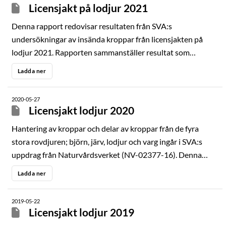
Licensjakt på lodjur 2021
Denna rapport redovisar resultaten från SVA:s
undersökningar av insända kroppar från licensjakten på
lodjur 2021. Rapporten sammanställer resultat som
framkommit under obduktion och ersätter enskilda
Ladda ner
obduktionsutlåtanden som görs då djur inkommer som
fallvilt, rättsfall eller vid annan typ av jakt. Syftet med
2020-05-27
rapporten är att ge en övergripande bild av hälsostatusen
Licensjakt lodjur 2020
hos de fällda lodjuren och redovisa fynd och data som kan
Hantering av kroppar och delar av kroppar från de fyra
användas inom förvaltningen av lodjur.
stora rovdjuren; björn, järv, lodjur och varg ingår i SVA:s
uppdrag från Naturvårdsverket (NV-02377-16). Denna
rapport redovisar resultaten från SVA:s undersökningar av
Ladda ner
insända kroppar från licensjakten på lodjur 2020.
2019-05-22
Licensjakt lodjur 2019