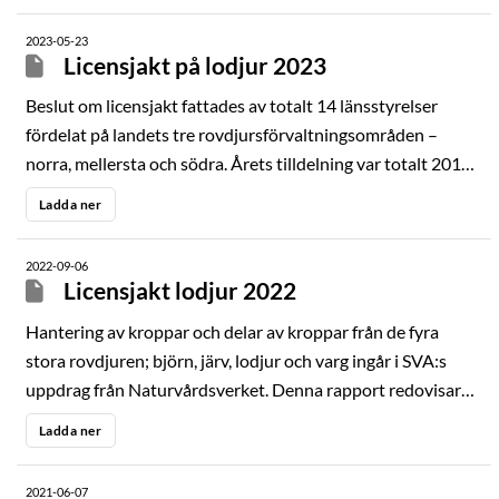
Vid undersökning på SVA bedömdes 108 lodjur som vuxna,
2023-05-23
övriga bedömdes vara födda våren 2023. Exakt ålder för
Licensjakt på lodjur 2023
vuxna individer erhålls när tandsnittsanalyser är klara.
Beslut om licensjakt fattades av totalt 14 länsstyrelser
fördelat på landets tre rovdjursförvaltningsområden –
norra, mellersta och södra. Årets tilldelning var totalt 201
lodjur varav 182 fälldes och ytterligare fem avräknades
Ladda ner
efter påskjutning. Av de fällda djuren var 78 honor och 104
hanar. Vid undersökning på SVA bedömdes 141 lodjur som
2022-09-06
vuxna, övriga bedömdes vara födda våren 2022.
Licensjakt lodjur 2022
Hantering av kroppar och delar av kroppar från de fyra
stora rovdjuren; björn, järv, lodjur och varg ingår i SVA:s
uppdrag från Naturvårdsverket. Denna rapport redovisar
resultaten från SVA:s undersökningar av insända kroppar
Ladda ner
från licensjakten på lodjur 2022.
2021-06-07