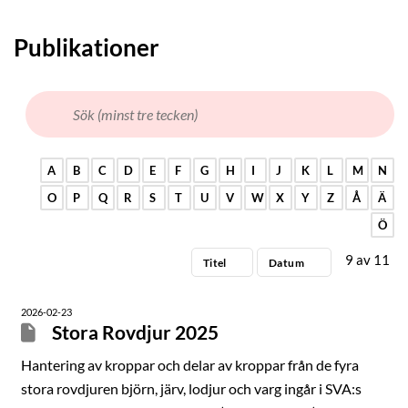
Publikationer
A
B
C
D
E
F
G
H
I
J
K
L
M
N
O
P
Q
R
S
T
U
V
W
X
Y
Z
Å
Ä
Ö
9
av
11
Titel
Datum
2026-02-23
Stora Rovdjur 2025
Hantering av kroppar och delar av kroppar från de fyra
stora rovdjuren björn, järv, lodjur och varg ingår i SVA:s