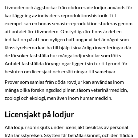
Livmoder och äggstockar från obducerade lodjur används för
kartläggning av individens reproduktionshistorik. Till
exempel kan en honas senaste reproduktion studeras genom
att antalet ärr i livmodern. Om tydliga ärr finns är det en
indikation på att hon nyligen haft ungar vilket är något som
länsstyrelserna kan ha till hjälp i sina årliga inventeringar där
de försöker fastställa hur många lodjurskullar som fötts.
Antalet fastställda föryngringar ligger i sin tur till grund för
besluten om licensjakt och ersättningar till samebyar.
Prover som samlas från döda rovdjur kan användas inom
många olika forskningsdiscipliner, såsom veterinärmedicin,
zoologi och ekologi, men även inom humanmedicin.
Licensjakt på lodjur
Alla lodjur som skjuts under licensjakt besiktas av personal
från länsstyrelsen. Skytten får behålla skinnet, och den flådda