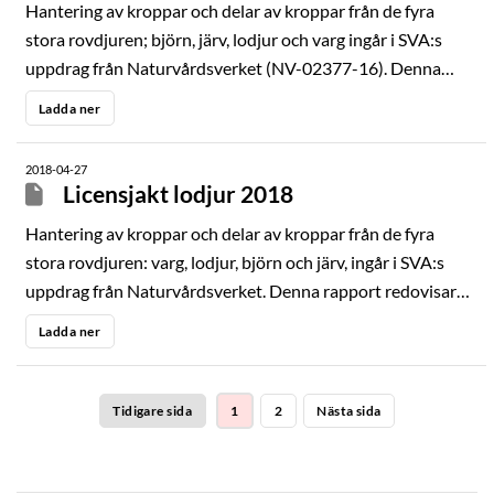
Hantering av kroppar och delar av kroppar från de fyra
stora rovdjuren; björn, järv, lodjur och varg ingår i SVA:s
uppdrag från Naturvårdsverket (NV-02377-16). Denna
rapport redovisar resultaten från SVA:s undersökningar av
Ladda ner
insända kroppar från licensjakten på lodjur 2019.
Rapporten sammanställer resultat som framkommit under
2018-04-27
obduktion och ersätter enskilda obduktionsutlåtanden.
Licensjakt lodjur 2018
Syftet med rapporten är att redovisa fynd och data som
Hantering av kroppar och delar av kroppar från de fyra
kan användas inom förvaltningen av lodjurspopulationen.
stora rovdjuren: varg, lodjur, björn och järv, ingår i SVA:s
uppdrag från Naturvårdsverket. Denna rapport redovisar
resultaten från SVA:s undersökningar av insända kroppar
Ladda ner
från licensjakten på lodjur 2018. Rapporten sammanställer
samtliga obduktionsresultat som framkommit under
obduktion och ersätter enskilda obduktionsutlåtanden.
Tidigare sida
1
2
Nästa sida