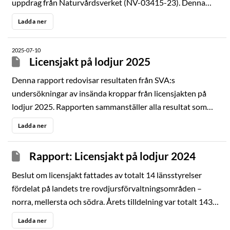
uppdrag från Naturvårdsverket (NV-03415-23). Denna
årsrapport redovisar resultat från de aktiviteter som
Ladda ner
utförts inom detta uppdrag under 2025. Viltsektionen
inom avdelningen för patologi och viltsjukdomar på SVA
2025-07-10
ansvarar för hantering och sammanställning av prover
Licensjakt på lodjur 2025
samt data från döda stora rovdjur. Rapporten har en
Denna rapport redovisar resultaten från SVA:s
sammanfattande del varefter resultat från respektive
undersökningar av insända kroppar från licensjakten på
djurslag presenteras
lodjur 2025. Rapporten sammanställer alla resultat som
framkommit under obduktion samt noterade fynd vid
Ladda ner
Länsstyrelsens besiktning.
Rapport: Licensjakt på lodjur 2024
Beslut om licensjakt fattades av totalt 14 länsstyrelser
fördelat på landets tre rovdjursförvaltningsområden –
norra, mellersta och södra. Årets tilldelning var totalt 143
lodjur varav 138 fälldes och ytterligare en avräknades efter
Ladda ner
påskjutning. Av de fällda djuren var 57 honor och 80 hanar.