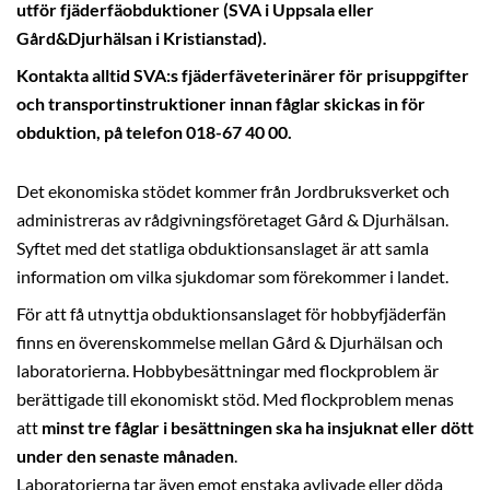
utför fjäderfäobduktioner (SVA i Uppsala eller
Gård&Djurhälsan i Kristianstad).
Kontakta alltid SVA:s fjäderfäveterinärer för prisuppgifter
och transportinstruktioner innan fåglar skickas in för
obduktion, på telefon 018-67 40 00.
Det ekonomiska stödet kommer från Jordbruksverket och
administreras av rådgivningsföretaget Gård & Djurhälsan.
Syftet med det statliga obduktionsanslaget är att samla
information om vilka sjukdomar som förekommer i landet.
För att få utnyttja obduktionsanslaget för hobbyfjäderfän
finns en överenskommelse mellan Gård & Djurhälsan och
laboratorierna. Hobbybesättningar med flockproblem är
berättigade till ekonomiskt stöd. Med flockproblem menas
att
minst tre fåglar i besättningen ska ha insjuknat eller dött
under den senaste månaden
.
Laboratorierna tar även emot enstaka avlivade eller döda